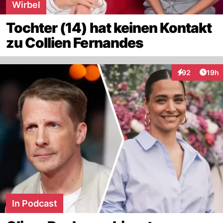
Wirbel
Tochter (14) hat keinen Kontakt
zu Collien Fernandes
Artik
92
19h
Interaktionen
In Podcast