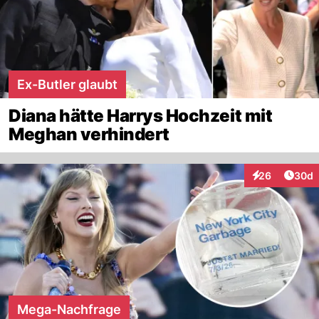
Ex-Butler glaubt
Diana hätte Harrys Hochzeit mit
Meghan verhindert
Artik
26
30d
Interaktionen
Mega-Nachfrage