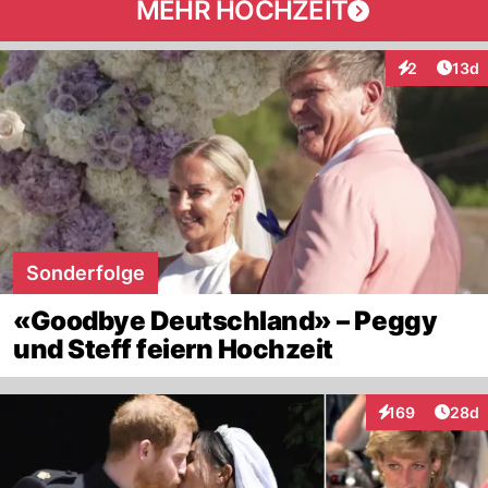
MEHR HOCHZEIT
Artik
2
13d
Interaktione
Sonderfolge
«Goodbye Deutschland» – Peggy
und Steff feiern Hochzeit
Artik
169
28d
Interaktionen