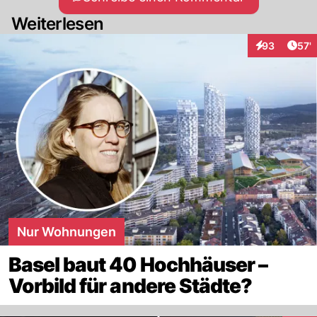
Weiterlesen
Arti
93
57'
Interaktionen
Nur Wohnungen
Basel baut 40 Hochhäuser –
Vorbild für andere Städte?