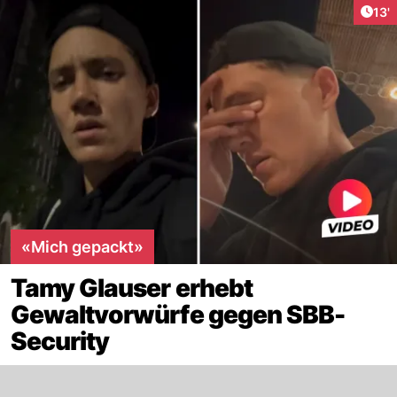
Arti
13'
«Mich gepackt»
Tamy Glauser erhebt
Gewaltvorwürfe gegen SBB-
Security