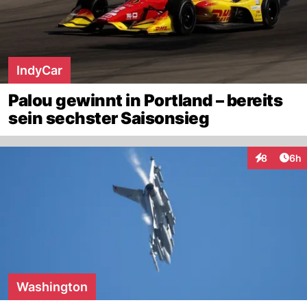
IndyCar
Palou gewinnt in Portland – bereits
sein sechster Saisonsieg
Arti
8
6h
Interaktion
Washington