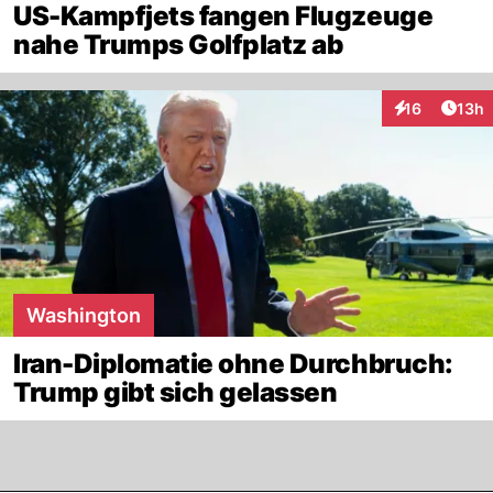
US-Kampfjets fangen Flugzeuge
nahe Trumps Golfplatz ab
Artik
16
13h
Interaktionen
Washington
Iran-Diplomatie ohne Durchbruch:
Trump gibt sich gelassen