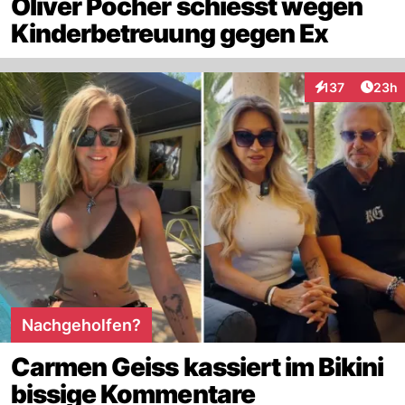
Oliver Pocher schiesst wegen
Kinderbetreuung gegen Ex
Artik
137
23h
Interaktionen
Nachgeholfen?
Carmen Geiss kassiert im Bikini
bissige Kommentare