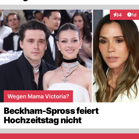
Art
34
1d
Interaktione
Wegen Mama Victoria?
Beckham-Spross feiert
Hochzeitstag nicht