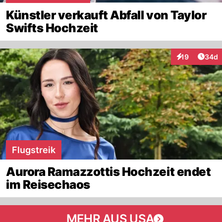
Künstler verkauft Abfall von Taylor
Swifts Hochzeit
Artik
19
34d
Interaktionen
Flugstreik
Aurora Ramazzottis Hochzeit endet
im Reisechaos
MEHR AUS USA