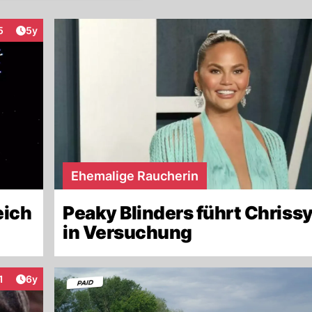
Artikel veröffentlicht:
5
5y
eraktionen
Ehemalige Raucherin
eich
Peaky Blinders führt Chriss
in Versuchung
Artikel veröffentlicht:
1
6y
nteraktionen