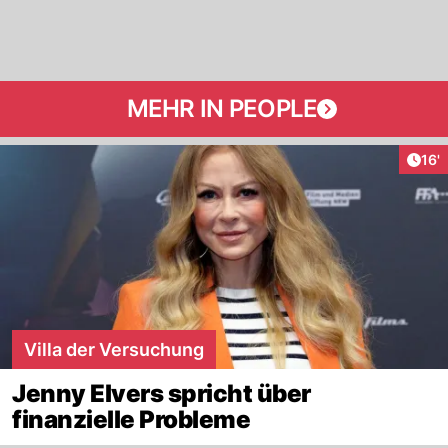
MEHR IN PEOPLE
Arti
16'
Villa der Versuchung
Jenny Elvers spricht über
finanzielle Probleme