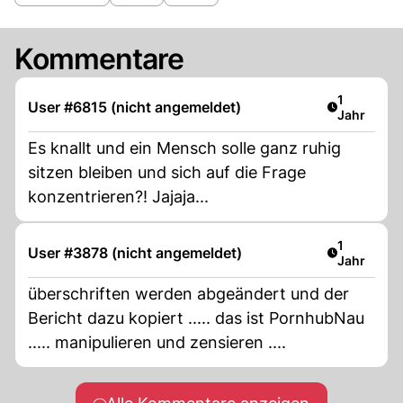
Kommentare
Artikel ver
1
User #6815 (nicht angemeldet)
Jahr
Es knallt und ein Mensch solle ganz ruhig
sitzen bleiben und sich auf die Frage
konzentrieren?! Jajaja...
Artikel ver
1
User #3878 (nicht angemeldet)
Jahr
überschriften werden abgeändert und der
Bericht dazu kopiert ..... das ist PornhubNau
..... manipulieren und zensieren ....