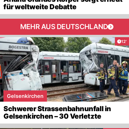
für weltweite Debatte
MEHR AUS DEUTSCHLAND
Arti
12'
Gelsenkirchen
Schwerer Strassenbahnunfall in
Gelsenkirchen – 30 Verletzte