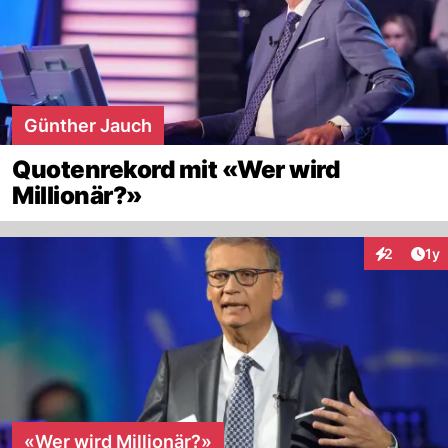
Günther Jauch
Quotenrekord mit «Wer wird
Millionär?»
Art
2
1y
Interaktion
«Wer wird Millionär?»