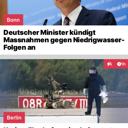
Bonn
Deutscher Minister kündigt
Massnahmen gegen Niedrigwasser-
Folgen an
Art
5
1h
Interaktion
Berlin