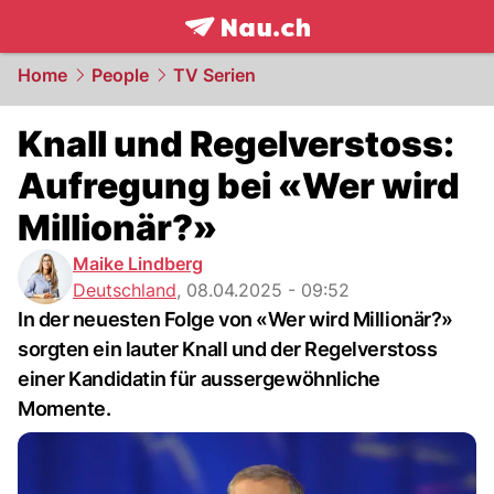
frontpage.
NAU.ch
Home
People
TV Serien
Knall und Regelverstoss:
Aufregung bei «Wer wird
Millionär?»
Maike Lindberg
Deutschland
,
08.04.2025 - 09:52
In der neuesten Folge von «Wer wird Millionär?»
sorgten ein lauter Knall und der Regelverstoss
einer Kandidatin für aussergewöhnliche
Momente.