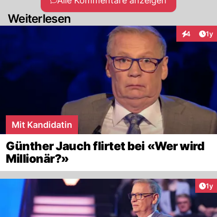
Alle Kommentare anzeigen
Weiterlesen
Art
4
1y
Interaktion
Mit Kandidatin
Günther Jauch flirtet bei «Wer wird
Millionär?»
Art
1y