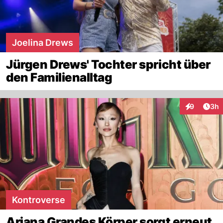
Joelina Drews
Jürgen Drews' Tochter spricht über
den Familienalltag
Arti
9
3h
Interaktion
Kontroverse
Ariana Grandes Körper sorgt erneut