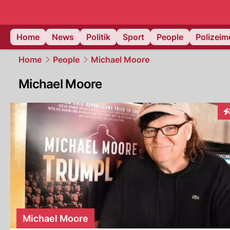
Home
News
Politik
Sport
People
Polizei
Home
People
Michael Moore
Michael Moore
In
Michael Moore