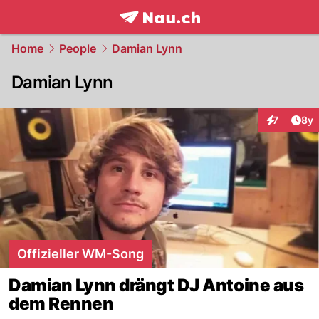
frontpage.
NAU.ch
Home
People
Damian Lynn
Damian Lynn
Arti
7
8y
Interaktion
Offizieller WM-Song
Damian Lynn drängt DJ Antoine aus
dem Rennen