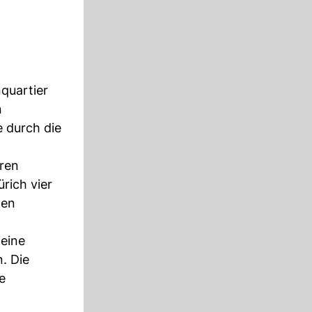
nquartier
n
 durch die
ren
rich vier
gen
 eine
. Die
e