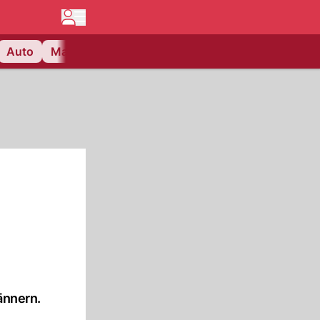
Auto
Matchcenter
Videos
Nau Plus
Lifestyle
ännern.