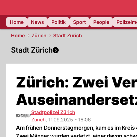
Home
News
Politik
Sport
People
Polizei
Home
Zürich
Stadt Zürich
Stadt Zürich
Zürich: Zwei Ver
Auseinandersetz
Stadtpolizei Zürich
Zürich
,
11.09.2025 - 16:06
Am frühen Donnerstagmorgen, kam es im Kreis
Zwei Männer wurden verletzt, einer davon schw