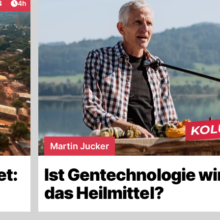
Artikel veröffentlicht:
4
4h
eraktionen
Martin Jucker
et:
Ist Gentechnologie wi
das Heilmittel?