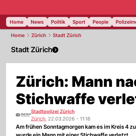
Home
News
Politik
Sport
People
Polizei
Home
Zürich
Stadt Zürich
Stadt Zürich
Zürich: Mann nac
Stichwaffe verle
Stadtpolizei Zürich
Zürich
,
22.03.2026 - 11:16
Am frühen Sonntagmorgen kam es im Kreis 4 zu
wurde ein Mann mit einer Stichwaffe verletzt.