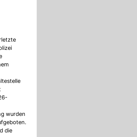
letzte
lizei
e
chem
testelle
t
26-
ung wurden
aufgeboten.
d die