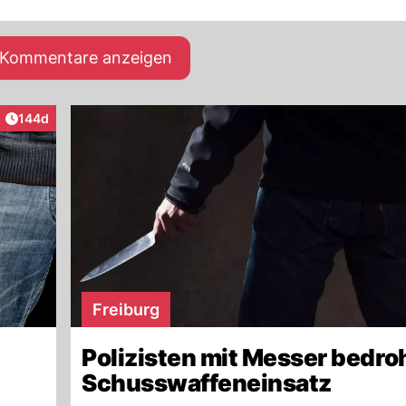
e Kommentare anzeigen
Artikel veröffentlicht:
144d
Freiburg
Polizisten mit Messer bedroh
Schusswaffeneinsatz