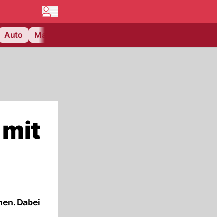
Auto
Matchcenter
Videos
Nau Plus
Lifestyle
 mit
nen. Dabei