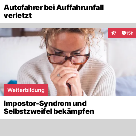
Autofahrer bei Auffahrunfall
verletzt
Artik
7
15h
Interaktione
Weiterbildung
Impostor-Syndrom und
Selbstzweifel bekämpfen