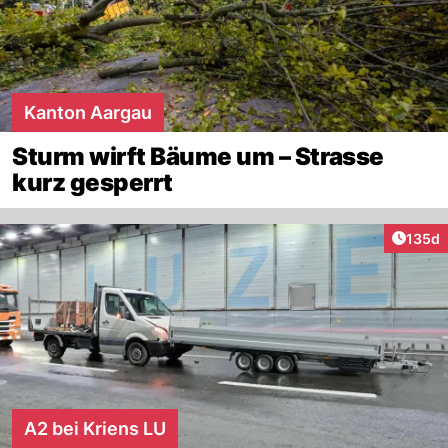
Kanton Aargau
Sturm wirft Bäume um – Strasse
kurz gesperrt
Artike
135d
A2 bei Kriens LU