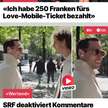
«Ich habe 250 Franken fürs
Love-Mobile-Ticket bezahlt»
Artik
41
10h
Interaktionen
«Wertend»
SRF deaktiviert Kommentare