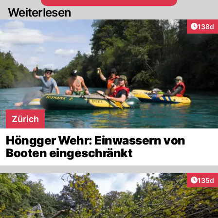
Weiterlesen
Artike
138d
Zürich
Höngger Wehr: Einwassern von
Booten eingeschränkt
Artike
135d