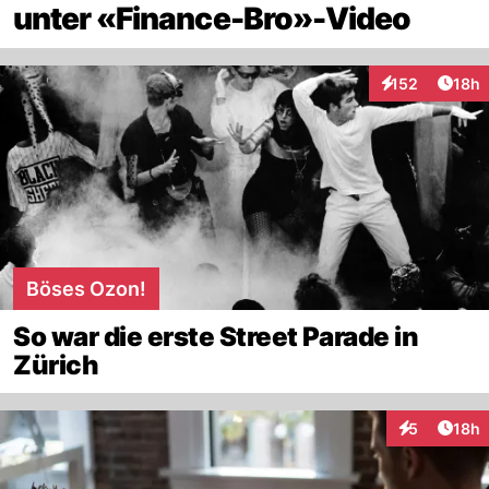
unter «Finance-Bro»-Video
Artik
152
18h
Interaktionen
Böses Ozon!
So war die erste Street Parade in
Zürich
Artik
5
18h
Interaktione