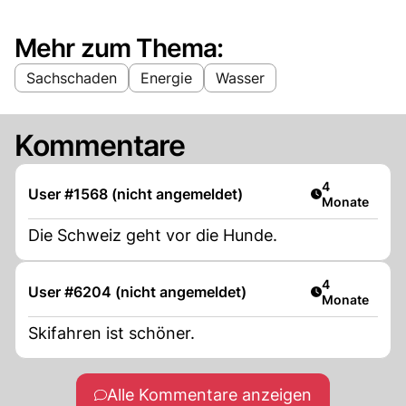
Mehr zum Thema:
Sachschaden
Energie
Wasser
Kommentare
Artikel veröff
4
User #1568 (nicht angemeldet)
Monate
Die Schweiz geht vor die Hunde.
Artikel veröff
4
User #6204 (nicht angemeldet)
Monate
Skifahren ist schöner.
Alle Kommentare anzeigen