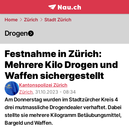
frontpage.
NAU.ch
Home
Zürich
Stadt Zürich
Drogen
Festnahme in Zürich:
Mehrere Kilo Drogen und
Waffen sichergestellt
Kantonspolizei Zürich
Zürich
,
31.10.2023 - 08:34
Am Donnerstag wurden im Stadtzürcher Kreis 4
drei mutmassliche Drogendealer verhaftet. Dabei
stellte sie mehrere Kilogramm Betäubungsmittel,
Bargeld und Waffen.