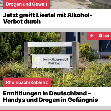
Drogen und Gewalt
Jetzt greift Liestal mit Alkohol-
Verbot durch
Artik
2
24d
Interaktionen
Rheinbach/Koblenz
Ermittlungen in Deutschland –
Handys und Drogen in Gefängnis