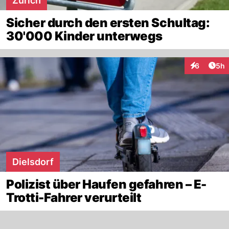
Zürich
Sicher durch den ersten Schultag:
30'000 Kinder unterwegs
Arti
6
5h
Interaktion
Dielsdorf
Polizist über Haufen gefahren – E-
Trotti-Fahrer verurteilt