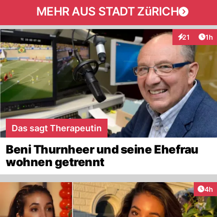
MEHR AUS STADT ZüRICH
Art
21
1h
Interaktione
Das sagt Therapeutin
Beni Thurnheer und seine Ehefrau
wohnen getrennt
Arti
4h