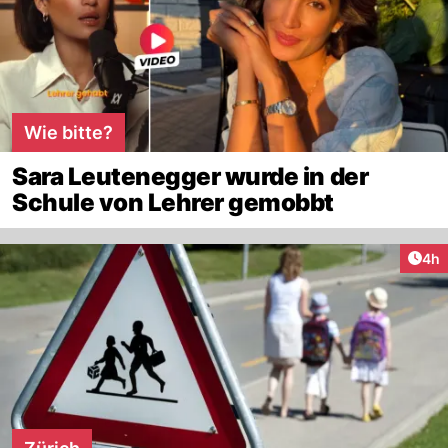
Wie bitte?
Sara Leutenegger wurde in der
Schule von Lehrer gemobbt
Arti
4h