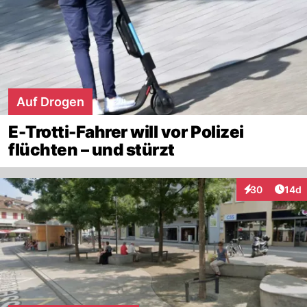
Auf Drogen
E-Trotti-Fahrer will vor Polizei
flüchten – und stürzt
Artik
30
14d
Interaktionen