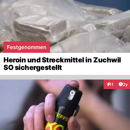
Festgenommen
Heroin und Streckmittel in Zuchwil
SO sichergestellt
Arti
11
2y
Interaktione