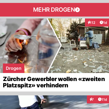
MEHR DROGEN
Art
112
1d
Interaktionen
Drogen
Zürcher Gewerbler wollen «zweiten
Platzspitz» verhindern
Artik
7
11d
Interaktione