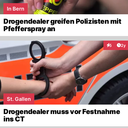
In Bern
Drogendealer greifen Polizisten mit
Pfefferspray an
Arti
5
2y
Interaktion
St. Gallen
Drogendealer muss vor Festnahme
ins CT