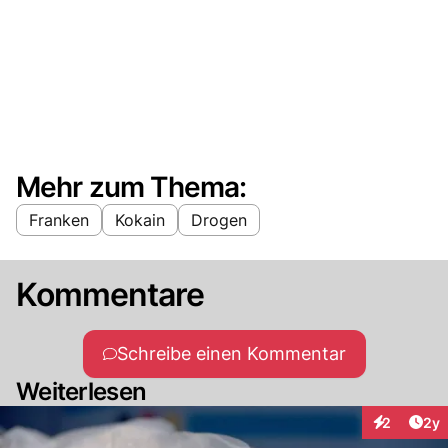
Mehr zum Thema:
Franken
Kokain
Drogen
Kommentare
Schreibe einen Kommentar
Weiterlesen
Arti
2
2y
Interaktion