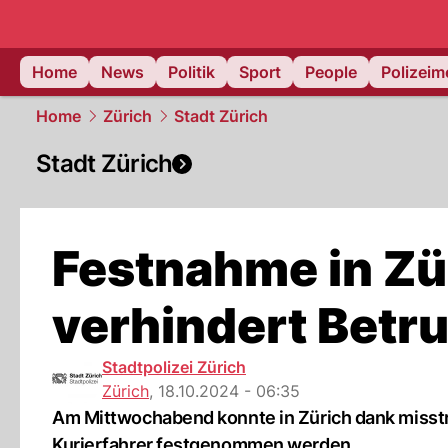
Home
News
Politik
Sport
People
Polizei
Home
Zürich
Stadt Zürich
Stadt Zürich
Festnahme in Zü
verhindert Betr
Stadtpolizei Zürich
Zürich
,
18.10.2024 - 06:35
Am Mittwochabend konnte in Zürich dank misstr
Kurierfahrer festgenommen werden.