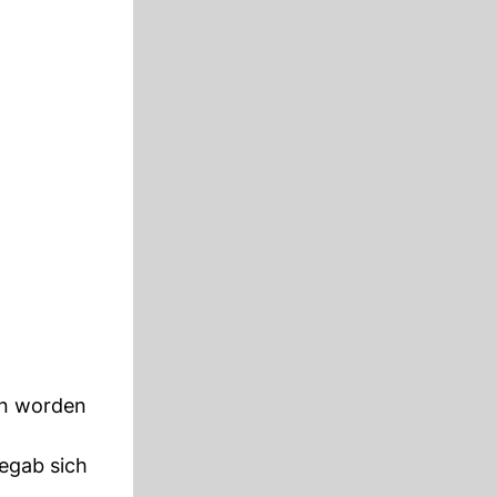
en worden
egab sich