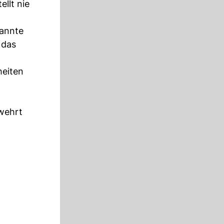
llt nie
kannte
 das
heiten
ewehrt