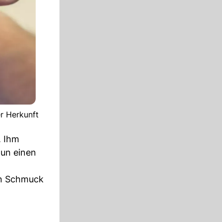
r Herkunft
. Ihm
nun einen
en Schmuck