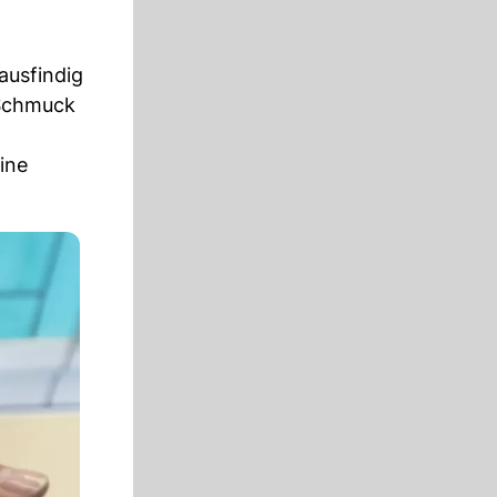
ausfindig
 Schmuck
ine