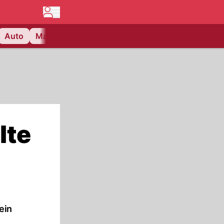
Auto
Matchcenter
Videos
Nau Plus
Lifestyle
lte
ein