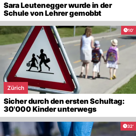
Sara Leutenegger wurde in der
Schule von Lehrer gemobbt
Arti
10'
Zürich
Sicher durch den ersten Schultag:
30'000 Kinder unterwegs
Arti
32'