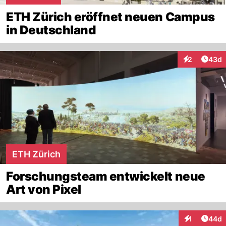
ETH Zürich eröffnet neuen Campus
in Deutschland
Artik
2
43d
Interaktionen
ETH Zürich
Forschungsteam entwickelt neue
Art von Pixel
Artik
1
44d
Interaktione