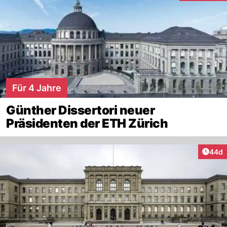
Für 4 Jahre
Günther Dissertori neuer
Präsidenten der ETH Zürich
Artik
44d