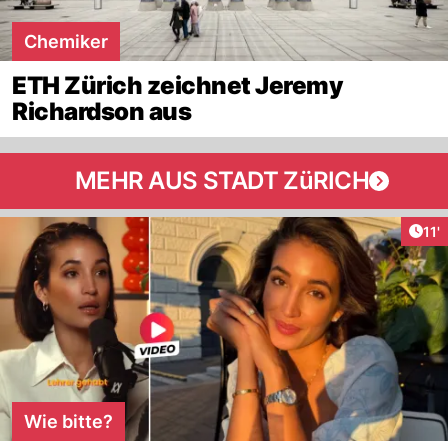
Chemiker
ETH Zürich zeichnet Jeremy
Richardson aus
MEHR AUS STADT ZüRICH
Arti
11'
Wie bitte?