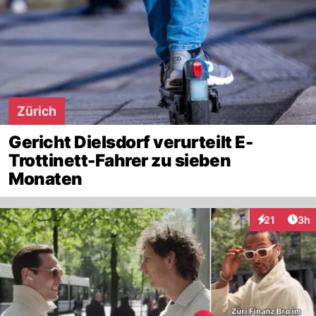
Zürich
Gericht Dielsdorf verurteilt E-
Trottinett-Fahrer zu sieben
Monaten
Arti
21
3h
Interaktione