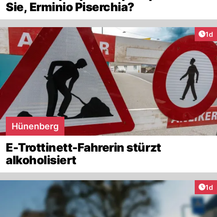
Sie, Erminio Piserchia?
Art
1d
Hünenberg
E-Trottinett-Fahrerin stürzt
alkoholisiert
Art
1d