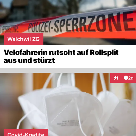
Walchwil ZG
Velofahrerin rutscht auf Rollsplit
aus und stürzt
Arti
1
2d
Interaktion
Covid-Kredite