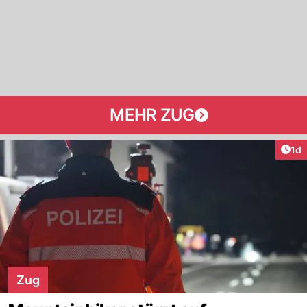
MEHR ZUG
Art
1d
Zug