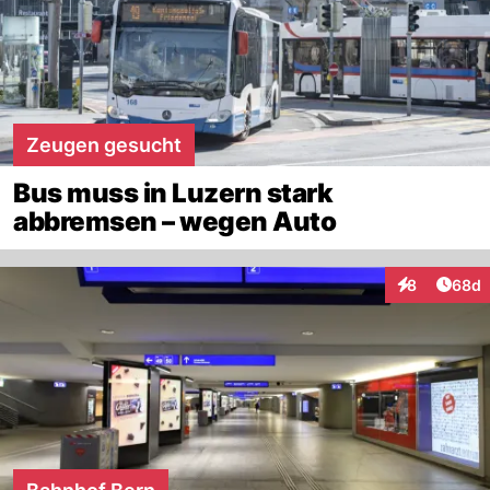
Zeugen gesucht
Bus muss in Luzern stark
abbremsen – wegen Auto
Artik
8
68d
Interaktionen