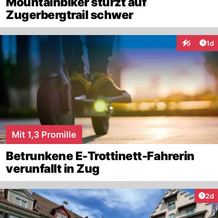
Mountainbiker stürzt auf
Zugerbergtrail schwer
Art
5
1d
Interaktion
Mit 1,3 Promille
Betrunkene E-Trottinett-Fahrerin
verunfallt in Zug
Arti
2d