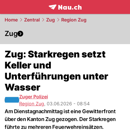
frontpage.
NAU.ch
Home
Zentral
Zug
Region Zug
Zug
Zug: Starkregen setzt
Keller und
Unterführungen unter
Wasser
Zuger Polizei
Region Zug
,
03.06.2026 - 08:54
Am Dienstagnachmittag ist eine Gewitterfront
über den Kanton Zug gezogen. Der Starkregen
führte zu mehreren Feuerwehreinsätzen.