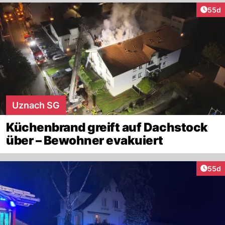
Artik
55d
Uznach SG
Küchenbrand greift auf Dachstock
über – Bewohner evakuiert
Artik
55d