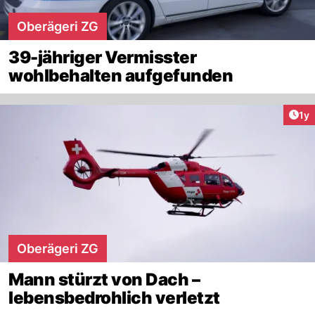
Oberägeri ZG
39-jähriger Vermisster
wohlbehalten aufgefunden
Art
1y
Oberägeri ZG
Mann stürzt von Dach –
lebensbedrohlich verletzt