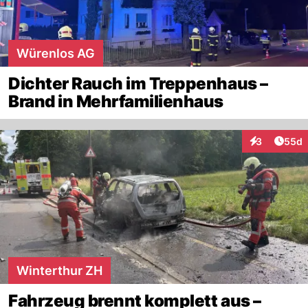
Würenlos AG
Dichter Rauch im Treppenhaus –
Brand in Mehrfamilienhaus
Artik
3
55d
Interaktionen
Winterthur ZH
Fahrzeug brennt komplett aus –