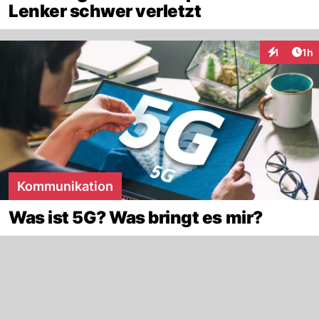
Lenker schwer verletzt
Art
1
1h
Interaktion
Kommunikation
Was ist 5G? Was bringt es mir?