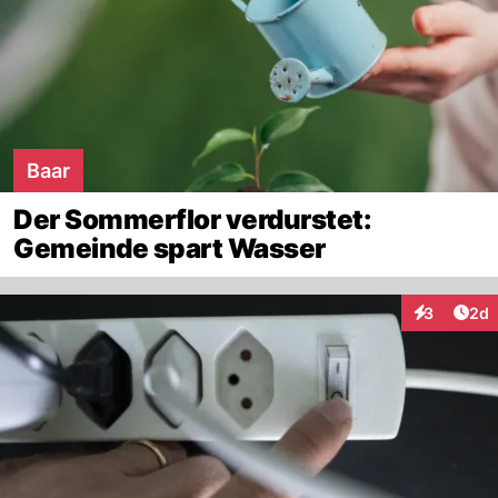
Baar
Der Sommerflor verdurstet:
Gemeinde spart Wasser
Arti
3
2d
Interaktion