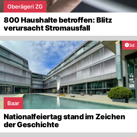
Oberägeri ZG
800 Haushalte betroffen: Blitz
verursacht Stromausfall
Arti
3d
Baar
Nationalfeiertag stand im Zeichen
der Geschichte