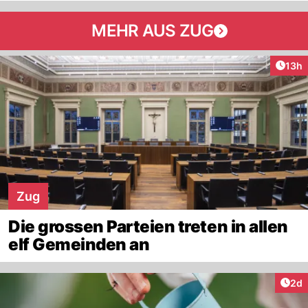
MEHR AUS ZUG
Artik
13h
Zug
Die grossen Parteien treten in allen
elf Gemeinden an
Arti
2d