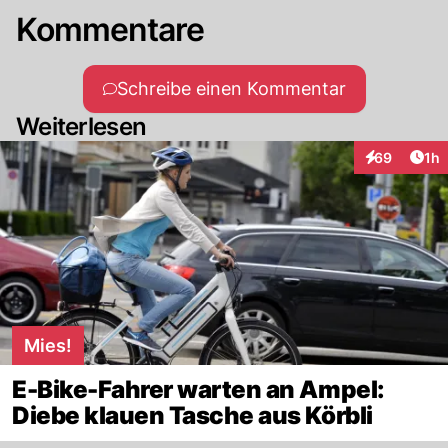
Kommentare
Schreibe einen Kommentar
Weiterlesen
Art
69
1h
Interaktione
Mies!
E-Bike-Fahrer warten an Ampel:
Diebe klauen Tasche aus Körbli