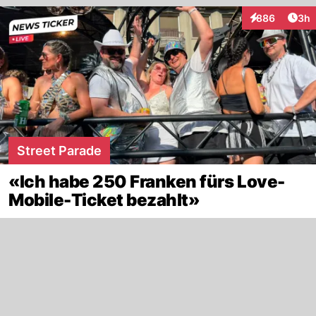
Arti
886
3h
Interaktionen
Street Parade
«Ich habe 250 Franken fürs Love-
Mobile-Ticket bezahlt»