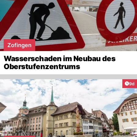
Zofingen
Wasserschaden im Neubau des
Oberstufenzentrums
Arti
9d