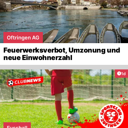
Oftringen AG
Feuerwerksverbot, Umzonung und
neue Einwohnerzahl
Art
1d
Fussball