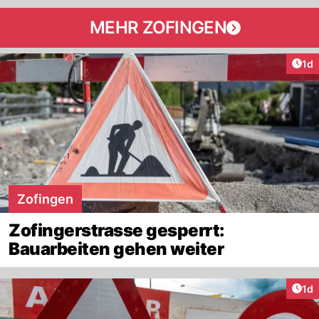
MEHR ZOFINGEN
Art
1d
Zofingen
Zofingerstrasse gesperrt:
Bauarbeiten gehen weiter
Art
1d