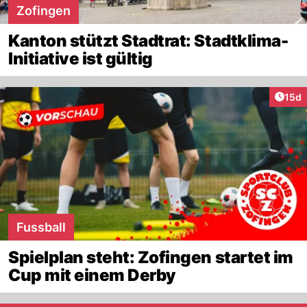
Zofingen
Kanton stützt Stadtrat: Stadtklima-
Initiative ist gültig
Artik
15d
Fussball
Spielplan steht: Zofingen startet im
Cup mit einem Derby