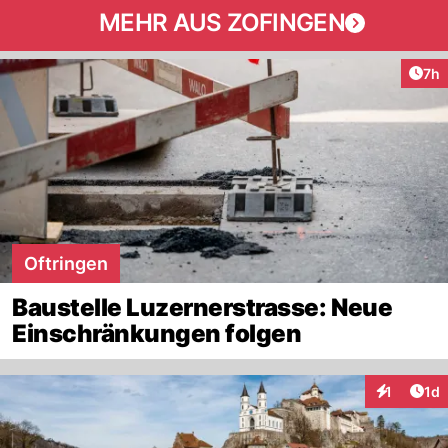
MEHR AUS ZOFINGEN
Arti
7h
Oftringen
Baustelle Luzernerstrasse: Neue
Einschränkungen folgen
Art
1
1d
Interaktion