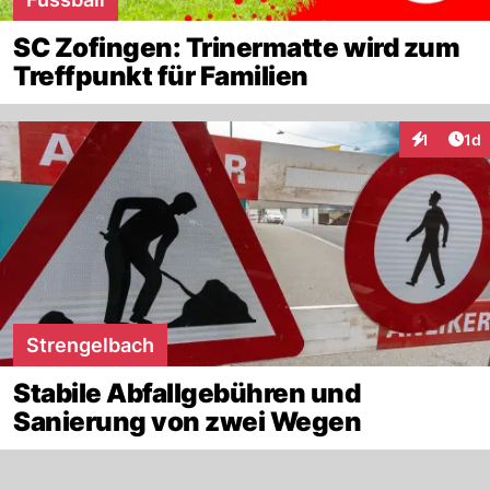
SC Zofingen: Trinermatte wird zum
Treffpunkt für Familien
Art
1
1d
Interaktion
Strengelbach
Stabile Abfallgebühren und
Sanierung von zwei Wegen