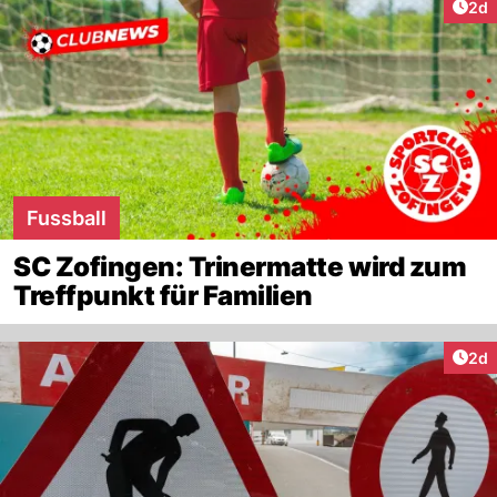
Arti
2d
Fussball
SC Zofingen: Trinermatte wird zum
Treffpunkt für Familien
Arti
2d