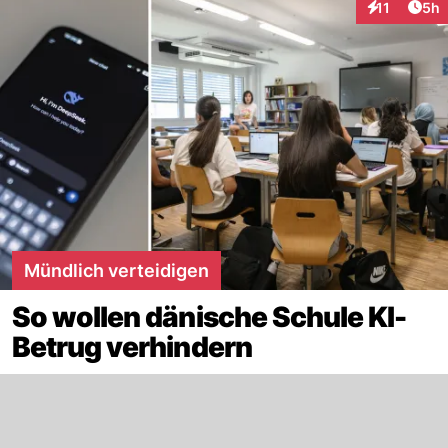
Arti
11
5h
Interaktione
Mündlich verteidigen
So wollen dänische Schule KI-
Betrug verhindern