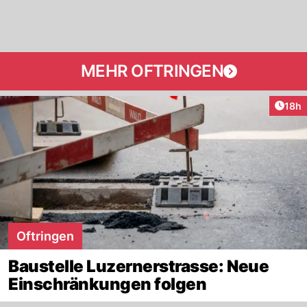
MEHR OFTRINGEN
Artik
18h
Oftringen
Baustelle Luzernerstrasse: Neue
Einschränkungen folgen