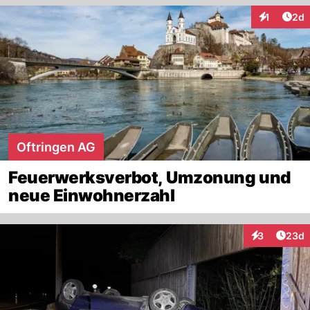
Arti
1
2d
Interaktion
Oftringen AG
Feuerwerksverbot, Umzonung und
neue Einwohnerzahl
Artik
3
23d
Interaktionen