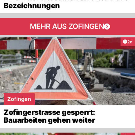
Bezeichnungen
MEHR AUS ZOFINGEN
Arti
2d
Zofingen
Zofingerstrasse gesperrt:
Bauarbeiten gehen weiter