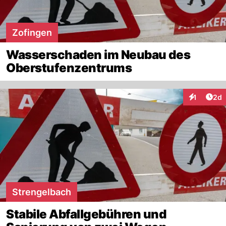
Zofingen
Wasserschaden im Neubau des
Oberstufenzentrums
Arti
1
2d
Interaktion
Strengelbach
Stabile Abfallgebühren und