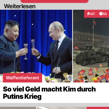
Weiterlesen
Arti
147
5h
Interaktionen
Waffenlieferant
So viel Geld macht Kim durch
Putins Krieg