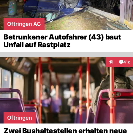
Oftringen AG
Betrunkener Autofahrer (43) baut
Unfall auf Rastplatz
Artik
1
41d
Interaktione
Oftringen
Zwei Bushaltestellen erhalten neue