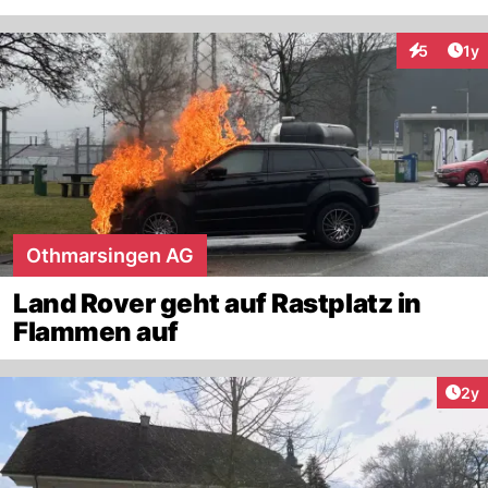
Art
5
1y
Interaktion
Othmarsingen AG
Land Rover geht auf Rastplatz in
Flammen auf
Arti
2y