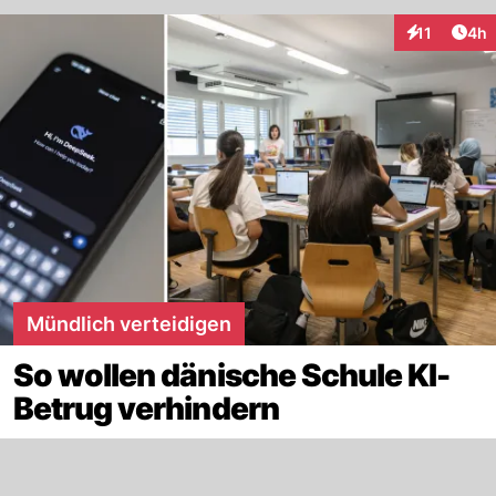
Arti
11
4h
Interaktione
Mündlich verteidigen
So wollen dänische Schule KI-
Betrug verhindern