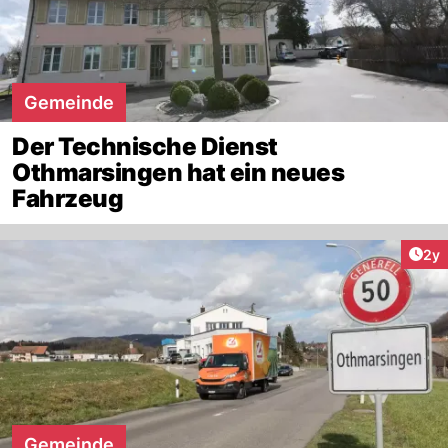
Gemeinde
Der Technische Dienst
Othmarsingen hat ein neues
Fahrzeug
Arti
2y
Gemeinde