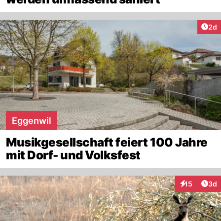
Arti
2d
Eggenwil
Musikgesellschaft feiert 100 Jahre
mit Dorf- und Volksfest
Arti
15
3d
Interaktione