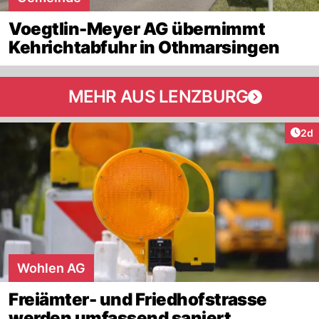
Voegtlin-Meyer AG übernimmt
Kehrichtabfuhr in Othmarsingen
MEHR AUS LENZBURG
Arti
2d
Wohlen AG
Freiämter- und Friedhofstrasse
werden umfassend saniert