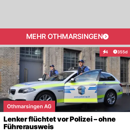
MEHR OTHMARSINGEN
Artikel
4
355d
Interaktionen
Othmarsingen AG
Lenker flüchtet vor Polizei – ohne
Führerausweis