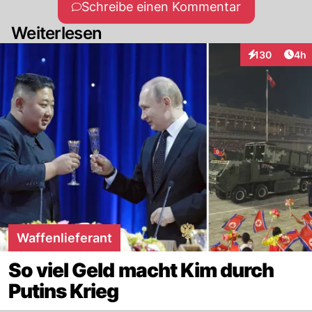
Schreibe einen Kommentar
Weiterlesen
Arti
130
4h
Interaktionen
Waffenlieferant
So viel Geld macht Kim durch
Putins Krieg