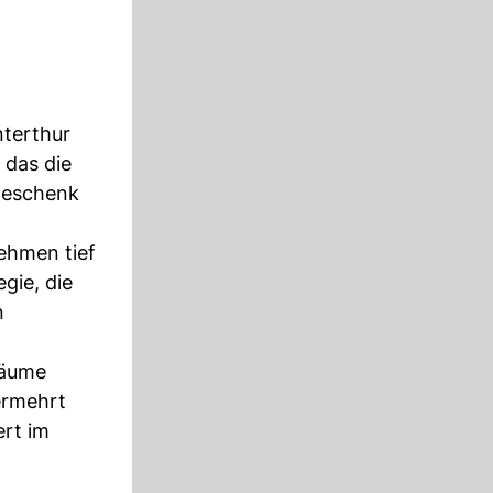
nterthur
 das die
geschenk
nehmen tief
egie, die
n
räume
vermehrt
ert im