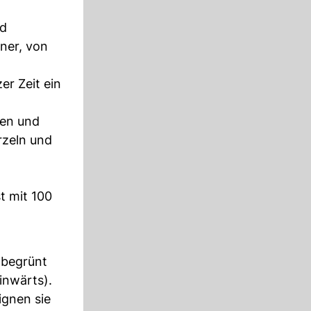
nd
iner, von
er Zeit ein
en und
rzeln und
t mit 100
 begrünt
inwärts).
ignen sie