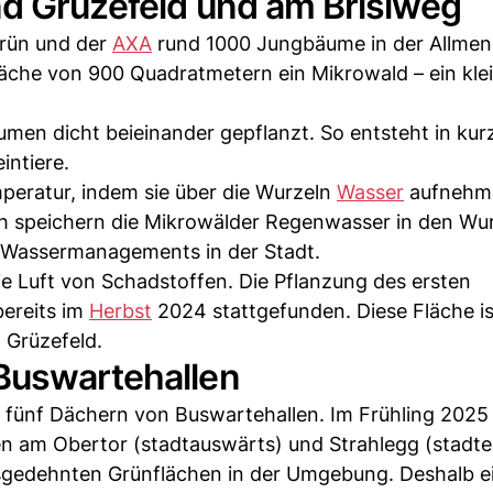
nd Grüzefeld und am Brisiweg
grün und der
AXA
rund 1000 Jungbäume in der Allme
Fläche von 900 Quadratmetern ein Mikrowald – ein kle
n dicht beieinander gepflanzt. So entsteht in kurz
intiere.
eratur, indem sie über die Wurzeln
Wasser
aufnehm
uch speichern die Mikrowälder Regenwasser in den Wu
es Wassermanagements in der Stadt.
ie Luft von Schadstoffen. Die Pflanzung des ersten
bereits im
Herbst
2024 stattgefunden. Diese Fläche is
 Grüzefeld.
Buswartehallen
f fünf Dächern von Buswartehallen. Im Frühling 2025
en am Obertor (stadtauswärts) und Strahlegg (stadte
usgedehnten Grünflächen in der Umgebung. Deshalb e