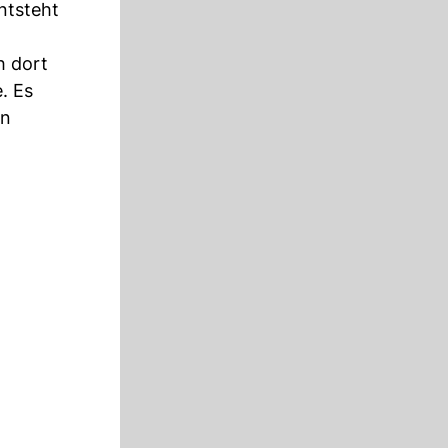
ntsteht
h dort
. Es
en