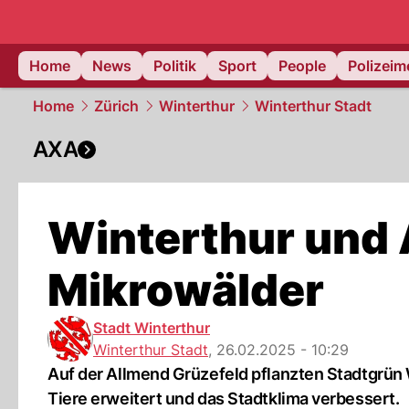
Home
News
Politik
Sport
People
Polizei
Home
Zürich
Winterthur
Winterthur Stadt
AXA
Winterthur und
Mikrowälder
Stadt Winterthur
Winterthur Stadt
,
26.02.2025 - 10:29
Auf der Allmend Grüzefeld pflanzten Stadtgrün
Tiere erweitert und das Stadtklima verbessert.