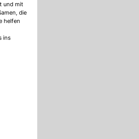
t und mit
 Samen, die
ie helfen
 ins