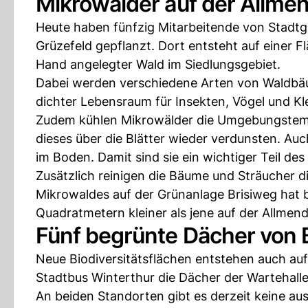
Mikrowälder auf der Allme
Heute haben fünfzig Mitarbeitende von Stadt
Grüzefeld gepflanzt. Dort entsteht auf einer 
Hand angelegter Wald im Siedlungsgebiet.
Dabei werden verschiedene Arten von Waldbäume
dichter Lebensraum für Insekten, Vögel und Kle
Zudem kühlen Mikrowälder die Umgebungstemp
dieses über die Blätter wieder verdunsten. A
im Boden. Damit sind sie ein wichtiger Teil d
Zusätzlich reinigen die Bäume und Sträucher d
Mikrowaldes auf der Grünanlage Brisiweg hat 
Quadratmetern kleiner als jene auf der Allmend
Fünf begrünte Dächer von 
Neue Biodiversitätsflächen entstehen auch au
Stadtbus Winterthur die Dächer der Wartehall
An beiden Standorten gibt es derzeit keine a