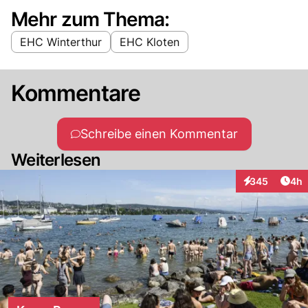
Mehr zum Thema:
EHC Winterthur
EHC Kloten
Kommentare
Schreibe einen Kommentar
Weiterlesen
Arti
345
4h
Interaktionen