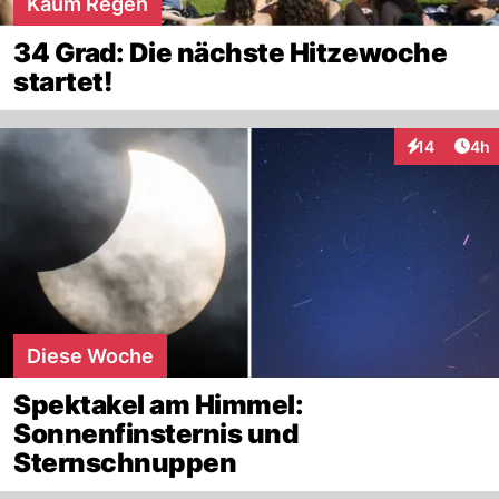
Kaum Regen
34 Grad: Die nächste Hitzewoche
startet!
Arti
14
4h
Interaktione
Diese Woche
Spektakel am Himmel:
Sonnenfinsternis und
Sternschnuppen