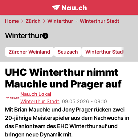
frontpage.
NAU.ch
Home
Zürich
Winterthur
Winterthur Stadt
Winterthur
Zürcher Weinland
Seuzach
Winterthur Stadt
FC
UHC Winterthur nimmt
Mauchle und Prager auf
Nau.ch Lokal
Winterthur Stadt
,
09.05.2026 - 09:10
Mit Brian Mauchle und Jony Prager rücken zwei
20-jährige Meisterspieler aus dem Nachwuchs in
das Fanionteam des EHC Winterthur auf und
bringen neue Dynamik mit.