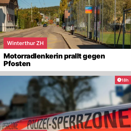
Winterthur ZH
Motorradlenkerin prallt gegen
Pfosten
Artik
18h