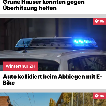
Grüne Häuser könnten gegen
Überhitzung helfen
Artik
18h
Winterthur ZH
Auto kollidiert beim Abbiegen mit E-
Bike
Artik
18h