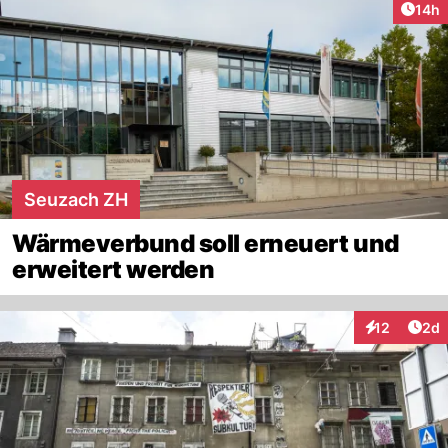
Artik
14h
Seuzach ZH
Wärmeverbund soll erneuert und
erweitert werden
Arti
12
2d
Interaktione