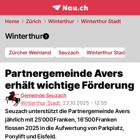
frontpage.
NAU.ch
Home
Zürich
Winterthur
Winterthur Stadt
Winterthur
Zürcher Weinland
Seuzach
Winterthur Stadt
FC
Partnergemeinde Avers
erhält wichtige Förderung
Gemeinde Seuzach
Winterthur Stadt
,
23.10.2025 - 12:55
Seuzach unterstützt die Partnergemeinde Avers
jährlich mit 25'000 Franken, 16'500 Franken
flossen 2025 in die Aufwertung von Parkplatz,
Ponylift und Eisfeld.