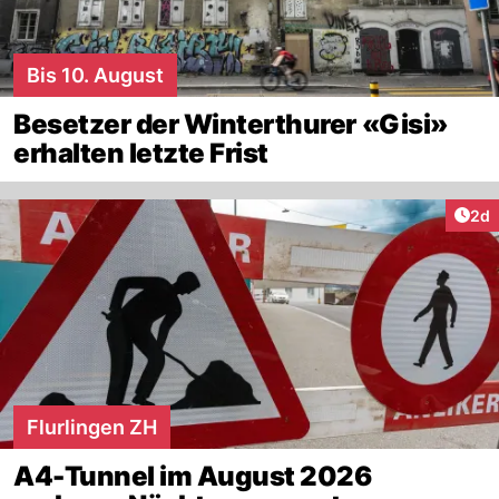
Bis 10. August
Besetzer der Winterthurer «Gisi»
erhalten letzte Frist
Arti
2d
Flurlingen ZH
A4-Tunnel im August 2026