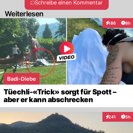
Schreibe einen Kommentar
Weiterlesen
Arti
186
8h
Interaktionen
Badi-Diebe
Tüechli-«Trick» sorgt für Spott –
aber er kann abschrecken
Arti
241
5h
Interaktionen