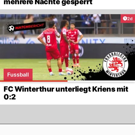
mehrere Nächte gesperrt
Arti
2d
Fussball
FC Winterthur unterliegt Kriens mit
0:2
Footer