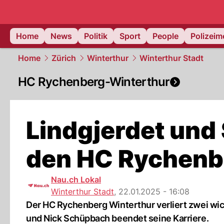
Home
News
Politik
Sport
People
Polizei
Home
Zürich
Winterthur
Winterthur Stadt
HC Rychenberg-Winterthur
Lindgjerdet und
den HC Rychenb
Nau.ch Lokal
Winterthur Stadt
,
22.01.2025 - 16:08
Der HC Rychenberg Winterthur verliert zwei wic
und Nick Schüpbach beendet seine Karriere.