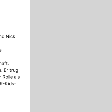
nd Nick
s
haft.
. Er trug
 Rolle als
CR-Kids-