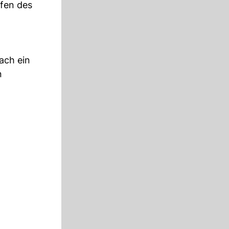
ufen des
ach ein
n