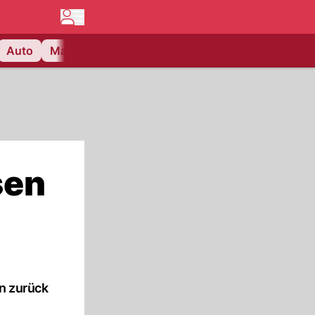
Auto
Matchcenter
Videos
Nau Plus
Lifestyle
sen
n zurück