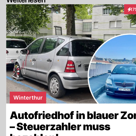
17
Inte
Winterthur
Autofriedhof in blauer Zo
– Steuerzahler muss