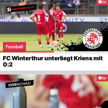
Arti
2d
Fussball
FC Winterthur unterliegt Kriens mit
0:2
Arti
3d