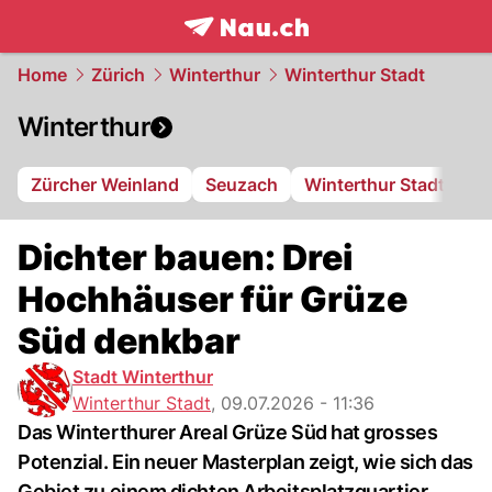
frontpage.
NAU.ch
Home
Zürich
Winterthur
Winterthur Stadt
Winterthur
Zürcher Weinland
Seuzach
Winterthur Stadt
FC
Dichter bauen: Drei
Hochhäuser für Grüze
Süd denkbar
Stadt Winterthur
Winterthur Stadt
,
09.07.2026 - 11:36
Das Winterthurer Areal Grüze Süd hat grosses
Potenzial. Ein neuer Masterplan zeigt, wie sich das
Gebiet zu einem dichten Arbeitsplatzquartier