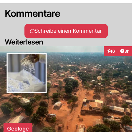
Kommentare
Schreibe einen Kommentar
Weiterlesen
Arti
46
3h
Interaktionen
Geologe