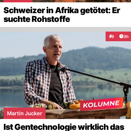
Schweizer in Afrika getötet: Er
suchte Rohstoffe
Arti
9
3h
Interaktion
Martin Jucker
Ist Gentechnologie wirklich das