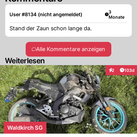
Artikel veröff
3
User #8134 (nicht angemeldet)
Monate
Stand der Zaun schon lange da.
Alle Kommentare anzeigen
Weiterlesen
Artike
2
103d
Interaktionen
Waldkirch SG