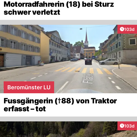
Motorradfahrerin (18) bei Sturz
schwer verletzt
Artike
103d
Beromünster LU
Fussgängerin (†88) von Traktor
erfasst – tot
Artike
103d