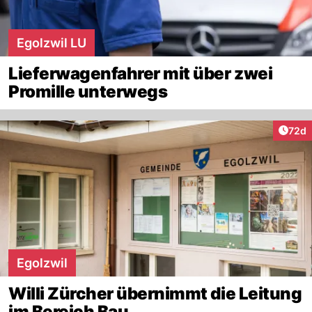
Egolzwil LU
Lieferwagenfahrer mit über zwei
Promille unterwegs
Artik
72d
Egolzwil
Willi Zürcher übernimmt die Leitung
im Bereich Bau