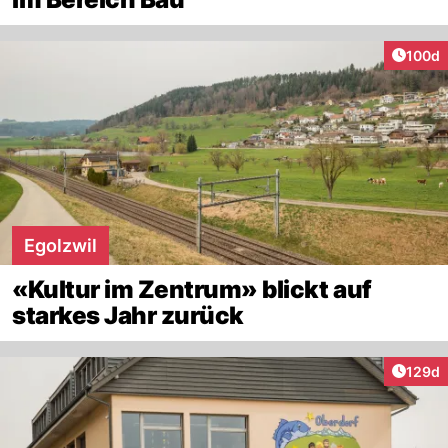
Artike
100d
Egolzwil
«Kultur im Zentrum» blickt auf
starkes Jahr zurück
Artike
129d