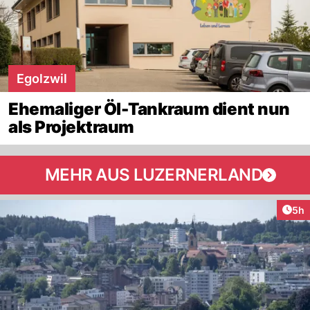
Egolzwil
Ehemaliger Öl-Tankraum dient nun
als Projektraum
MEHR AUS LUZERNERLAND
Arti
5h