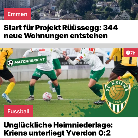
Emmen
Start für Projekt Rüüssegg: 344
neue Wohnungen entstehen
Arti
7h
Fussball
Unglückliche Heimniederlage:
Kriens unterliegt Yverdon 0:2