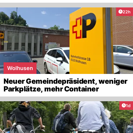
Artik
22h
Wolhusen
Neuer Gemeindepräsident, weniger
Parkplätze, mehr Container
Art
1d