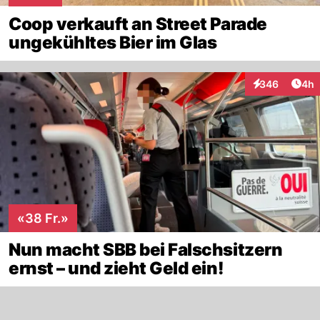
Coop verkauft an Street Parade
ungekühltes Bier im Glas
Arti
346
4h
Interaktionen
«38 Fr.»
Nun macht SBB bei Falschsitzern
ernst – und zieht Geld ein!