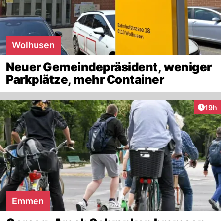
Wolhusen
Neuer Gemeindepräsident, weniger
Parkplätze, mehr Container
Artik
19h
Emmen