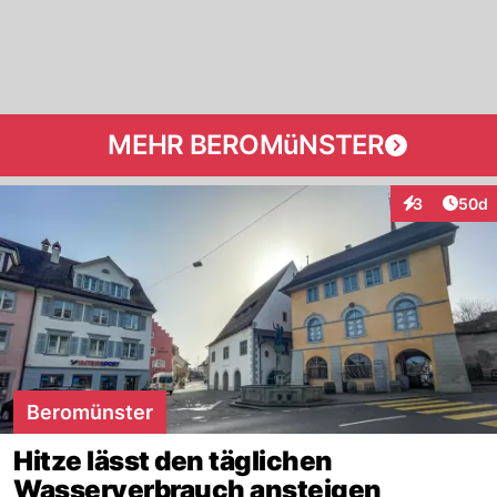
MEHR BEROMüNSTER
Artik
3
50d
Interaktionen
Beromünster
Hitze lässt den täglichen
Wasserverbrauch ansteigen