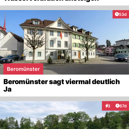
Artik
53d
Beromünster
Beromünster sagt viermal deutlich
Ja
Artik
3
67d
Interaktione