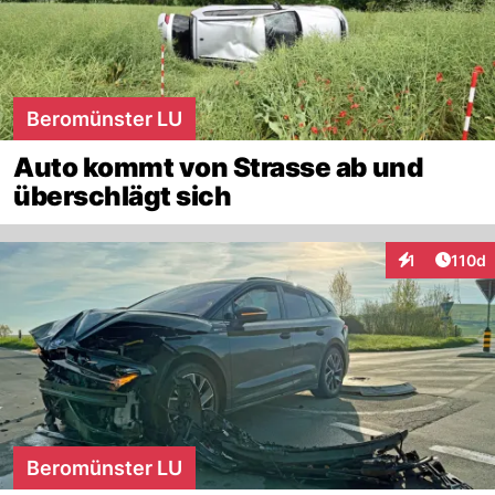
Beromünster LU
Auto kommt von Strasse ab und
überschlägt sich
Artike
1
110d
Interaktionen
Beromünster LU