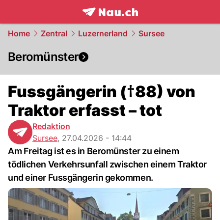
frontpage.
NAU.ch
Home
Zentral
Luzernerland
Sursee
Beromünster
Fussgängerin (†88) von
Traktor erfasst – tot
Redaktion
Sursee
,
27.04.2026 - 14:44
Am Freitag ist es in Beromünster zu einem
tödlichen Verkehrsunfall zwischen einem Traktor
und einer Fussgängerin gekommen.