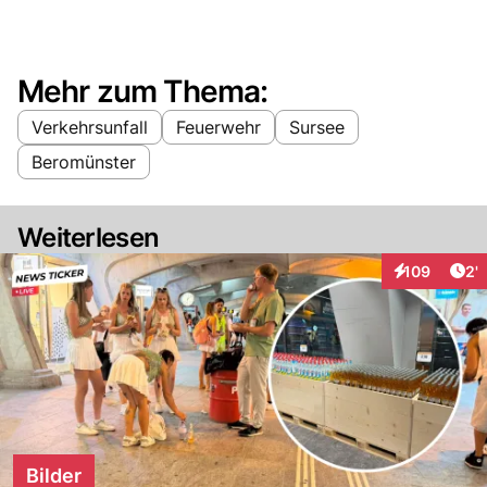
Mehr zum Thema:
Verkehrsunfall
Feuerwehr
Sursee
Beromünster
Weiterlesen
Art
109
2'
Interaktionen
Bilder