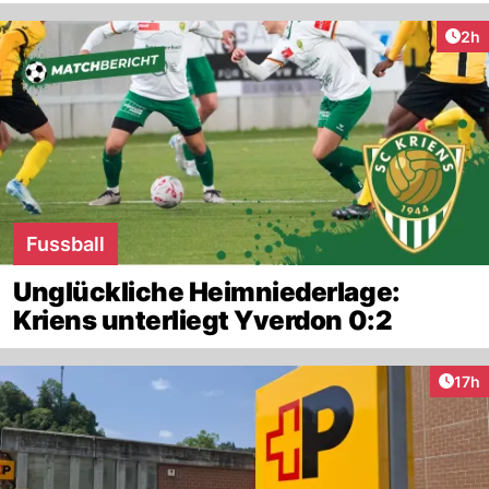
Arti
2h
Fussball
Unglückliche Heimniederlage:
Kriens unterliegt Yverdon 0:2
Artik
17h