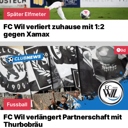
Später Elfmeter
FC Wil verliert zuhause mit 1:2
gegen Xamax
Arti
9d
Fussball
FC Wil verlängert Partnerschaft mit
Thurbobräu