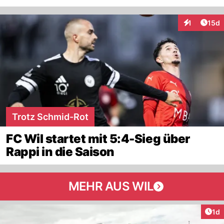
Artik
1
15d
Interaktione
Trotz Schmid-Rot
FC Wil startet mit 5:4-Sieg über
Rappi in die Saison
MEHR AUS WIL
Art
1d