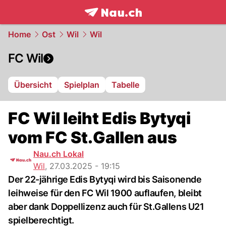
frontpage.
NAU.ch
Home
Ost
Wil
Wil
FC Wil
Übersicht
Spielplan
Tabelle
FC Wil leiht Edis Bytyqi
vom FC St.Gallen aus
Nau.ch Lokal
Wil
,
27.03.2025 - 19:15
Der 22-jährige Edis Bytyqi wird bis Saisonende
leihweise für den FC Wil 1900 auflaufen, bleibt
aber dank Doppellizenz auch für St.Gallens U21
spielberechtigt.