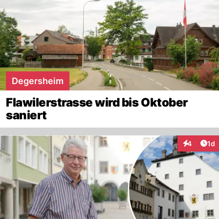
Degersheim
Flawilerstrasse wird bis Oktober
saniert
Art
4
1d
Interaktion