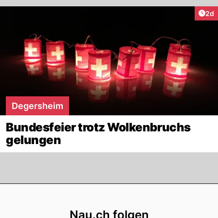
Arti
2d
Degersheim
Bundesfeier trotz Wolkenbruchs
gelungen
Footer
Nau.ch folgen