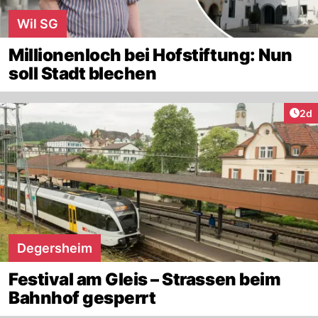
Wil SG
Millionenloch bei Hofstiftung: Nun
soll Stadt blechen
Arti
2d
Degersheim
Festival am Gleis – Strassen beim
Bahnhof gesperrt