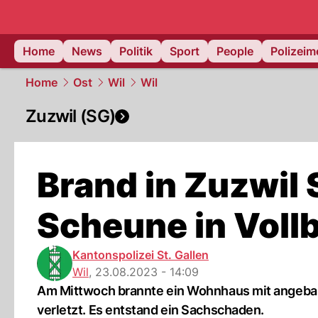
Home
News
Politik
Sport
People
Polizei
Home
Ost
Wil
Wil
Zuzwil (SG)
Brand in Zuzwil
Scheune in Voll
Kantonspolizei St. Gallen
Wil
,
23.08.2023 - 14:09
Am Mittwoch brannte ein Wohnhaus mit angebau
verletzt. Es entstand ein Sachschaden.