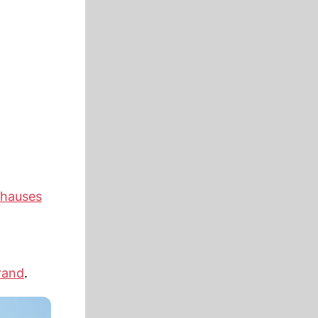
nhauses
brand
.