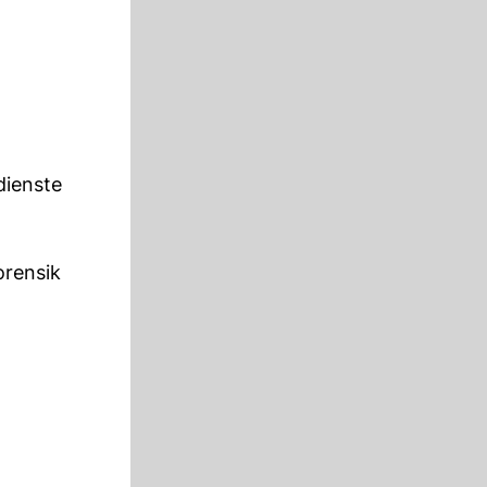
dienste
orensik