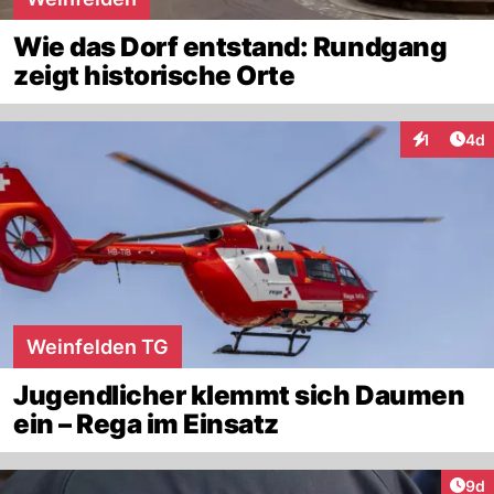
Wie das Dorf entstand: Rundgang
zeigt historische Orte
Arti
1
4d
Interaktion
Weinfelden TG
Jugendlicher klemmt sich Daumen
ein – Rega im Einsatz
Arti
9d