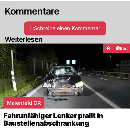
Kommentare
Schreibe einen Kommentar
Weiterlesen
Artik
1
85d
Interaktione
Maienfeld GR
Fahrunfähiger Lenker prallt in
Baustellenabschrankung