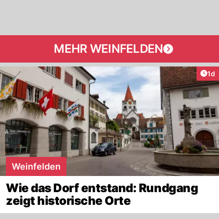
MEHR WEINFELDEN
Art
1d
Weinfelden
Wie das Dorf entstand: Rundgang
zeigt historische Orte