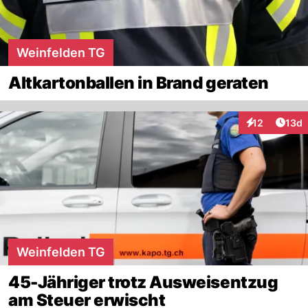
Weinfelden TG
Altkartonballen in Brand geraten
Artik
12
13d
Interaktionen
Weinfelden TG
45-Jähriger trotz Ausweisentzug
am Steuer erwischt