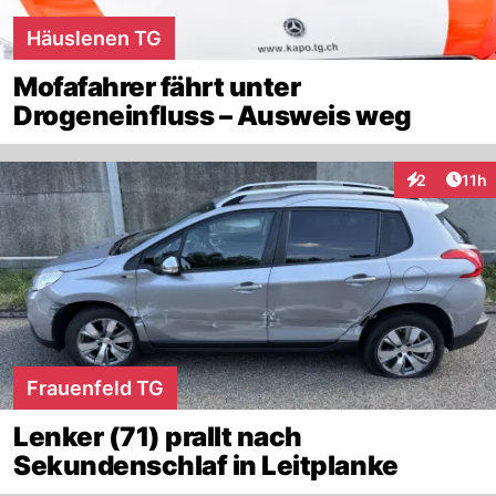
Häuslenen TG
Mofafahrer fährt unter
Drogeneinfluss – Ausweis weg
Artik
2
11h
Interaktione
Frauenfeld TG
Lenker (71) prallt nach
Sekundenschlaf in Leitplanke