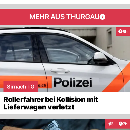
MEHR AUS THURGAU
Arti
6h
Sirnach TG
Rollerfahrer bei Kollision mit
Lieferwagen verletzt
Arti
3
7h
Interaktion