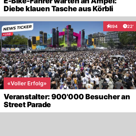
E-Bike-Fahrer warten an Ampel:
Diebe klauen Tasche aus Körbli
Arti
894
22'
Interaktionen
«Voller Erfolg»
Veranstalter: 900'000 Besucher an
Street Parade