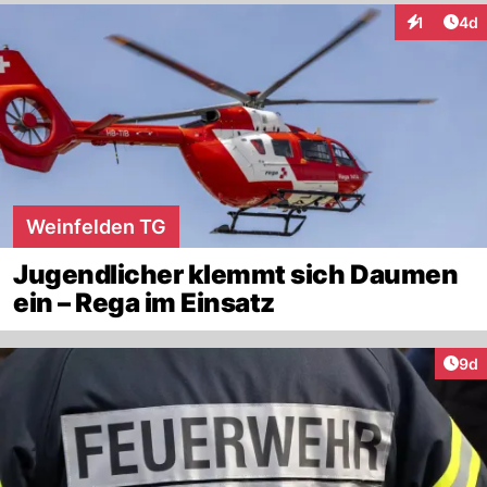
Arti
1
4d
Interaktion
Weinfelden TG
Jugendlicher klemmt sich Daumen
ein – Rega im Einsatz
Arti
9d