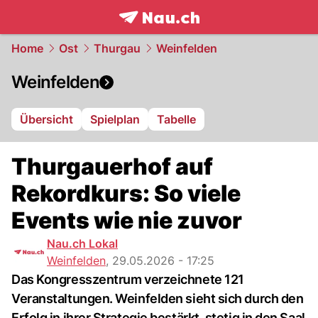
frontpage.
NAU.ch
Home
Ost
Thurgau
Weinfelden
Weinfelden
Übersicht
Spielplan
Tabelle
Thurgauerhof auf
Rekordkurs: So viele
Events wie nie zuvor
Nau.ch Lokal
Weinfelden
,
29.05.2026 - 17:25
Das Kongresszentrum verzeichnete 121
Veranstaltungen. Weinfelden sieht sich durch den
Erfolg in ihrer Strategie bestärkt, stetig in den Saal