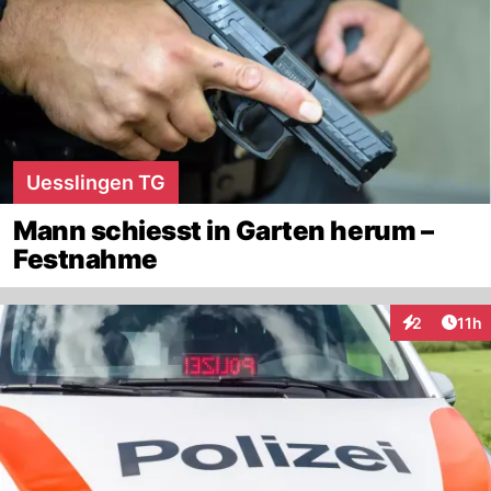
Uesslingen TG
Mann schiesst in Garten herum –
Festnahme
Artik
2
11h
Interaktione