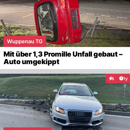
Wuppenau TG
Mit über 1,3 Promille Unfall gebaut –
Auto umgekippt
Art
6
1y
Interaktion