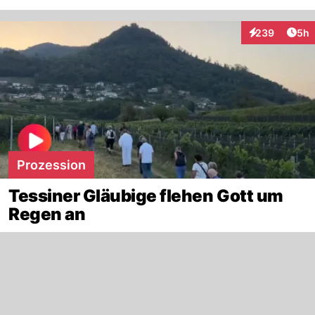
Arti
239
5h
Interaktionen
Prozession
Tessiner Gläubige flehen Gott um
Regen an