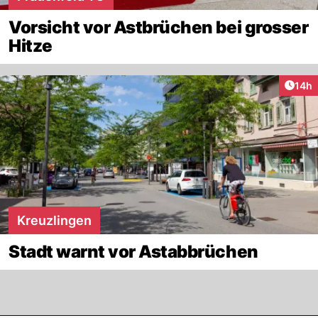
Vorsicht vor Astbrüchen bei grosser
Hitze
Artik
14h
Kreuzlingen
Stadt warnt vor Astabbrüchen