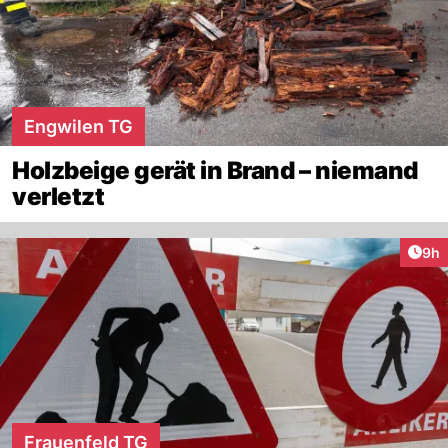
Engwilen TG
Holzbeige gerät in Brand – niemand
verletzt
Arti
9h
Frauenfeld TG