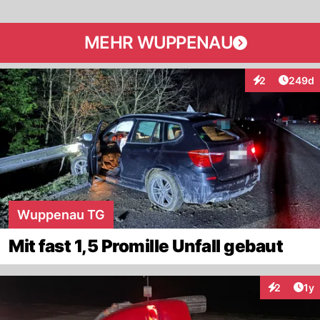
MEHR WUPPENAU
Artikel
2
249d
Interaktionen
Wuppenau TG
Mit fast 1,5 Promille Unfall gebaut
Art
2
1y
Interaktion