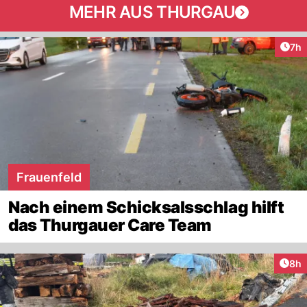
MEHR AUS THURGAU
Arti
7h
Frauenfeld
Nach einem Schicksalsschlag hilft
das Thurgauer Care Team
Arti
8h