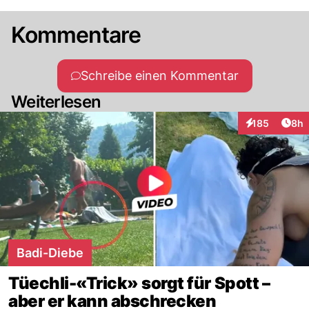
Kommentare
Schreibe einen Kommentar
Weiterlesen
Arti
185
8h
Interaktionen
Badi-Diebe
Tüechli-«Trick» sorgt für Spott –
aber er kann abschrecken