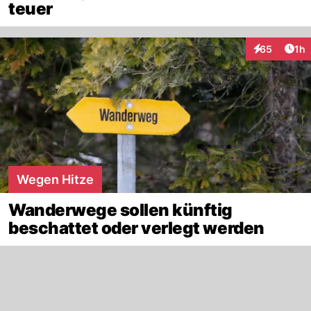
teuer
Art
65
1h
Interaktione
Wegen Hitze
Wanderwege sollen künftig
beschattet oder verlegt werden