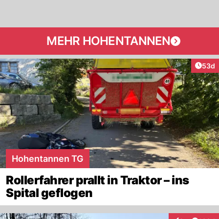
MEHR HOHENTANNEN
Artik
53d
Hohentannen TG
Rollerfahrer prallt in Traktor – ins
Spital geflogen