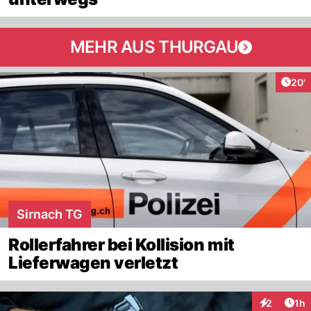
MEHR AUS THURGAU
Arti
20'
Sirnach TG
Rollerfahrer bei Kollision mit
Lieferwagen verletzt
Art
2
1h
Interaktion