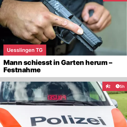
Uesslingen TG
Mann schiesst in Garten herum –
Festnahme
Arti
2
5h
Interaktion