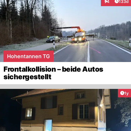
Artike
4
133d
Interaktionen
Hohentannen TG
Frontalkollision – beide Autos
sichergestellt
Art
1y