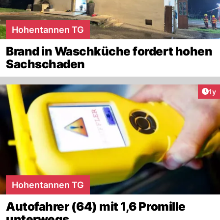
Hohentannen TG
Brand in Waschküche fordert hohen
Sachschaden
Art
1y
Hohentannen TG
Autofahrer (64) mit 1,6 Promille
unterwegs