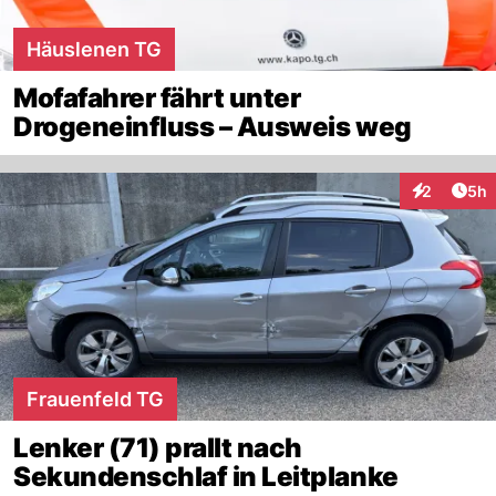
Häuslenen TG
Mofafahrer fährt unter
Drogeneinfluss – Ausweis weg
Arti
2
5h
Interaktion
Frauenfeld TG
Lenker (71) prallt nach
Sekundenschlaf in Leitplanke