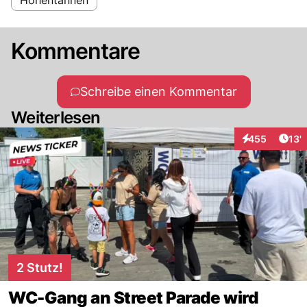
Kommentare
Schreibe einen Kommentar
Weiterlesen
Arti
455
13'
Interaktionen
2 Stutz!
WC-Gang an Street Parade wird