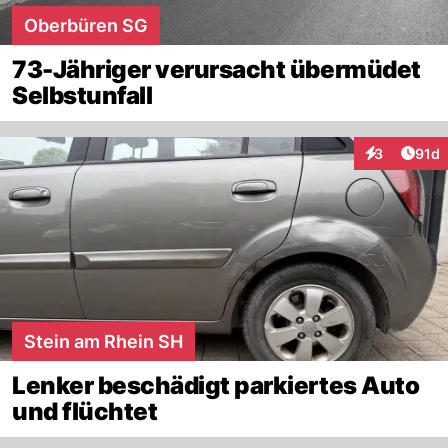
Oberbüren SG
73-Jähriger verursacht übermüdet
Selbstunfall
Artik
3
91d
Interaktione
Stein am Rhein SH
Lenker beschädigt parkiertes Auto
und flüchtet