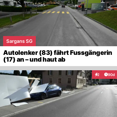
Sargans SG
Autolenker (83) fährt Fussgängerin
(17) an – und haut ab
Artik
2
90d
Interaktionen