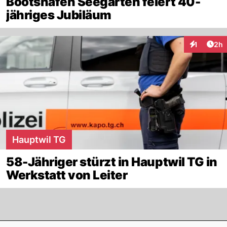
Bootshafen Seegarten feiert 40-
jähriges Jubiläum
Arti
1
2h
Interaktion
Hauptwil TG
58-Jähriger stürzt in Hauptwil TG in
Werkstatt von Leiter