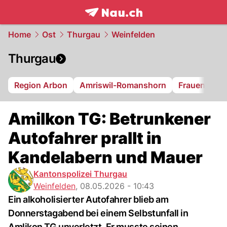
frontpage.
NAU.ch
Home
Ost
Thurgau
Weinfelden
Thurgau
Region Arbon
Amriswil-Romanshorn
Frauenfeld
Amilkon TG: Betrunkener
Autofahrer prallt in
Kandelabern und Mauer
Kantonspolizei Thurgau
Weinfelden
,
08.05.2026 - 10:43
Ein alkoholisierter Autofahrer blieb am
Donnerstagabend bei einem Selbstunfall in
Amlikon TG unverletzt. Er musste seinen