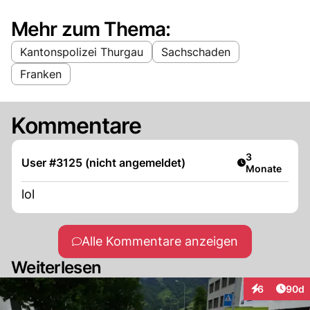
Mehr zum Thema:
Kantonspolizei Thurgau
Sachschaden
Franken
Kommentare
Artikel veröff
3
User #3125 (nicht angemeldet)
Monate
lol
Alle Kommentare anzeigen
Weiterlesen
Artik
6
90d
Interaktionen