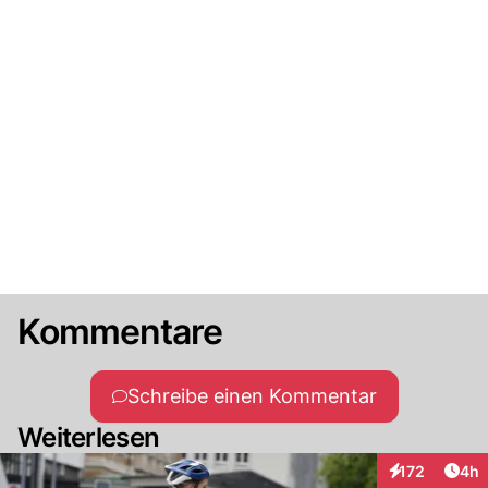
Kommentare
Schreibe einen Kommentar
Weiterlesen
Arti
172
4h
Interaktionen