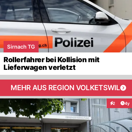
Sirnach TG
Rollerfahrer bei Kollision mit
Lieferwagen verletzt
MEHR AUS REGION VOLKETSWIL
Arti
2
4y
Interaktion