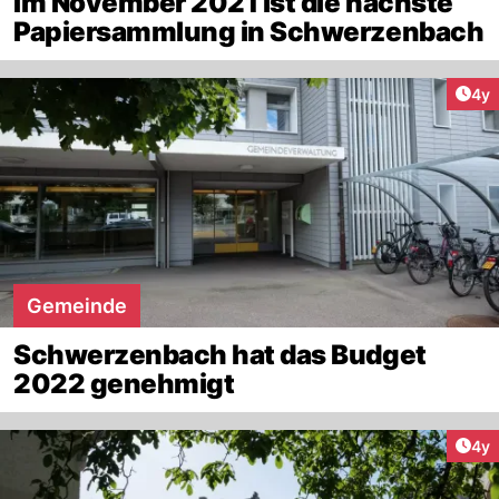
Im November 2021 ist die nächste
Papiersammlung in Schwerzenbach
Arti
4y
Gemeinde
Schwerzenbach hat das Budget
2022 genehmigt
Arti
4y