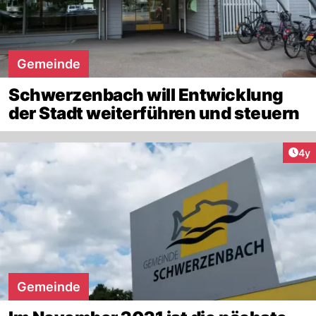
Gemeinde
Schwerzenbach will Entwicklung
der Stadt weiterführen und steuern
Arti
4y
Gemeinde