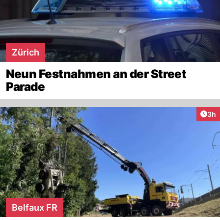
Zürich
Neun Festnahmen an der Street
Parade
Arti
3h
Belfaux FR