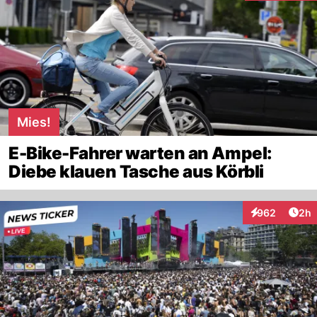
Mies!
E-Bike-Fahrer warten an Ampel:
Diebe klauen Tasche aus Körbli
Arti
962
2h
Interaktionen