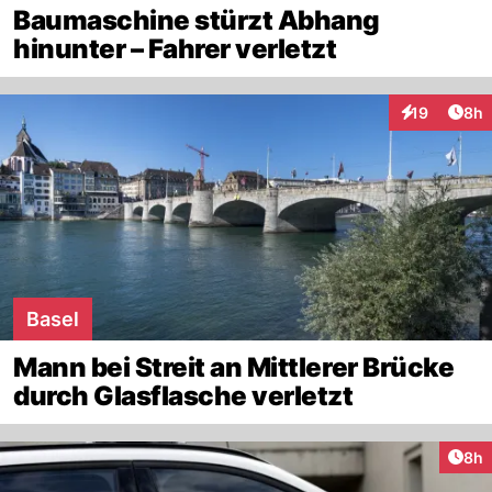
Baumaschine stürzt Abhang
hinunter – Fahrer verletzt
Arti
19
8h
Interaktione
Basel
Mann bei Streit an Mittlerer Brücke
durch Glasflasche verletzt
Arti
8h