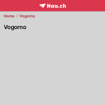
frontpage.
NAU.ch
Home
Vogorno
Vogorno