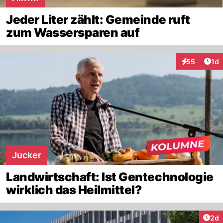
Jeder Liter zählt: Gemeinde ruft
zum Wassersparen auf
Art
55
1d
Interaktione
Jucker
Landwirtschaft: Ist Gentechnologie
wirklich das Heilmittel?
Arti
2d