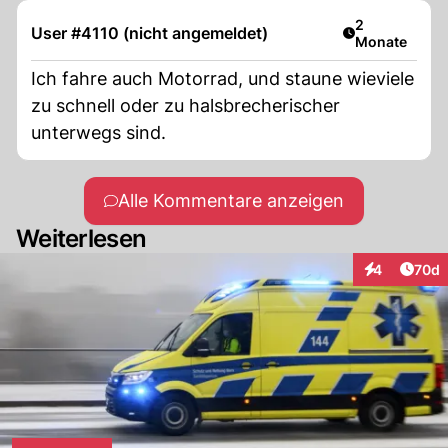
Artikel veröff
2
User #4110 (nicht angemeldet)
Monate
Ich fahre auch Motorrad, und staune wieviele
zu schnell oder zu halsbrecherischer
unterwegs sind.
Alle Kommentare anzeigen
Weiterlesen
Artik
4
70d
Interaktionen