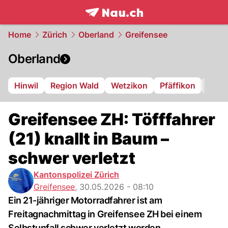
frontpage.
NAU.ch
Home
Zürich
Oberland
Greifensee
Oberland
Hinwil
Region Wald
Wetzikon
Pfäffikon
Dübe
Greifensee ZH: Töfffahrer
(21) knallt in Baum –
schwer verletzt
Kantonspolizei Zürich
Greifensee
,
30.05.2026 - 08:10
Ein 21-jähriger Motorradfahrer ist am
Freitagnachmittag in Greifensee ZH bei einem
Selbstunfall schwer verletzt worden.