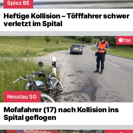
Spiez BE
Heftige Kollision – Töfffahrer schwer
verletzt im Spital
Artik
70d
Nesslau SG
Mofafahrer (17) nach Kollision ins
Spital geflogen