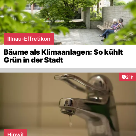
Illnau-Effretikon
Bäume als Klimaanlagen: So kühlt
Grün in der Stadt
Artik
21h
Hinwil