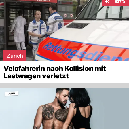
Artik
2
70d
Interaktionen
Zürich
Velofahrerin nach Kollision mit
Lastwagen verletzt