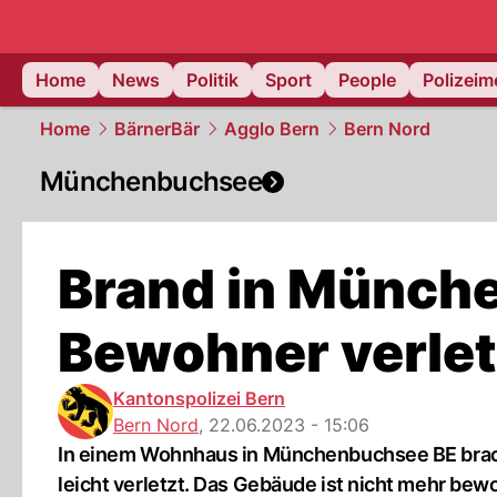
Home
News
Politik
Sport
People
Polizei
Home
BärnerBär
Agglo Bern
Bern Nord
Münchenbuchsee
Brand in Münch
Bewohner verletz
Kantonspolizei Bern
Bern Nord
,
22.06.2023 - 15:06
In einem Wohnhaus in Münchenbuchsee BE brach 
leicht verletzt. Das Gebäude ist nicht mehr bew