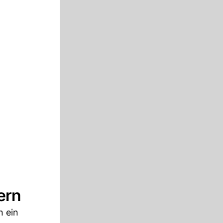
ern
n ein