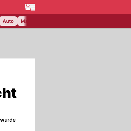
Auto
Matchcenter
Videos
Nau Plus
Lifestyle
cht
n wurde