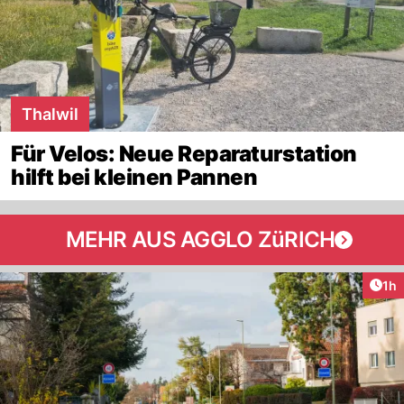
Thalwil
Für Velos: Neue Reparaturstation
hilft bei kleinen Pannen
MEHR AUS AGGLO ZüRICH
Art
1h