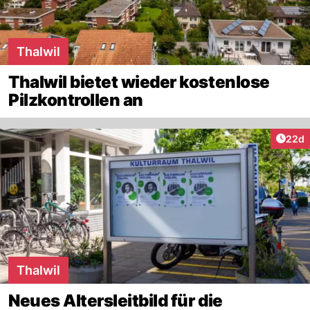
Thalwil
Thalwil bietet wieder kostenlose
Pilzkontrollen an
Artik
22d
Thalwil
Neues Altersleitbild für die