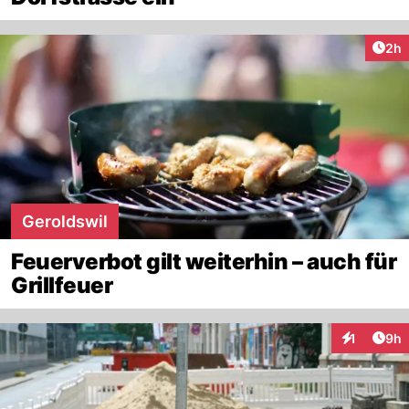
Arti
2h
Geroldswil
Feuerverbot gilt weiterhin – auch für
Grillfeuer
Arti
1
9h
Interaktion