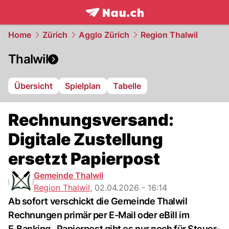
frontpage.
NAU.ch
Home
Zürich
Agglo Zürich
Region Thalwil
Thalwil
Übersicht
Spielplan
Tabelle
Rechnungsversand:
Digitale Zustellung
ersetzt Papierpost
Gemeinde Thalwil
Region Thalwil
,
02.04.2026 - 16:14
Ab sofort verschickt die Gemeinde Thalwil
Rechnungen primär per E-Mail oder eBill im
E‑Banking . Papierpost gibt es nur noch für Steuer-