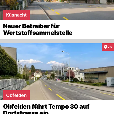
Küsnacht
Neuer Betreiber für
Wertstoffsammelstelle
Arti
2h
Obfelden
Obfelden führt Tempo 30 auf
Dorfstrasse ein