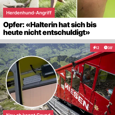
Herdenhund-Angriff
Opfer: «Halterin hat sich bis
heute nicht entschuldigt»
Arti
12
38'
Interaktionen