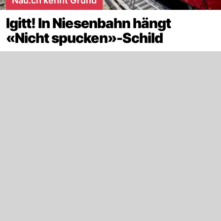
Nau.ch kennt Grund
Igitt! In Niesenbahn hängt
«Nicht spucken»-Schild