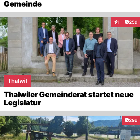
Gemeinde
Artik
1
25d
Interaktione
Thalwil
Thalwiler Gemeinderat startet neue
Legislatur
Artik
29d