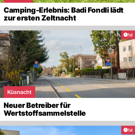
Camping-Erlebnis: Badi Fondli lädt
zur ersten Zeltnacht
Art
1d
Küsnacht
Neuer Betreiber für
Wertstoffsammelstelle
Art
1d