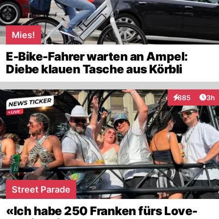
Mies!
E-Bike-Fahrer warten an Ampel:
Diebe klauen Tasche aus Körbli
Arti
885
3h
Interaktionen
Street Parade
«Ich habe 250 Franken fürs Love-