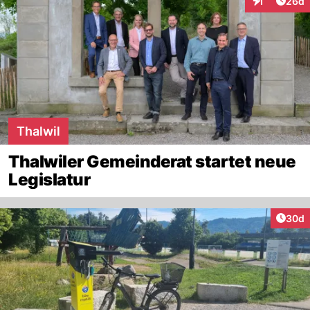
Artik
1
26d
Interaktione
Thalwil
Thalwiler Gemeinderat startet neue
Legislatur
Artik
30d