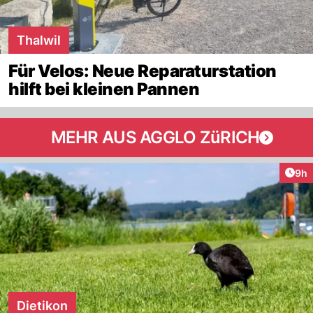
Thalwil
Für Velos: Neue Reparaturstation
hilft bei kleinen Pannen
MEHR AUS AGGLO ZüRICH
Arti
9h
Dietikon