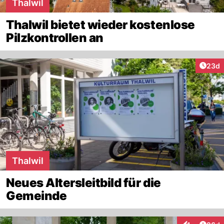
Thalwil
Thalwil bietet wieder kostenlose
Pilzkontrollen an
Artik
23d
Thalwil
Neues Altersleitbild für die
Gemeinde