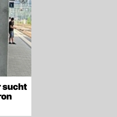
 sucht
ron