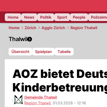
Home
News
Politik
Sport
People
Polizei
Home
Zürich
Agglo Zürich
Region Thalwil
Thalwil
Übersicht
Spielplan
Tabelle
AOZ bietet Deut
Kinderbetreuun
Gemeinde Thalwil
Region Thalwil
,
01.03.2026 - 12:16