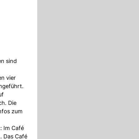
en sind
n vier
hgeführt.
uf
ch. Die
Infos zum
n: Im Café
t. Das Café