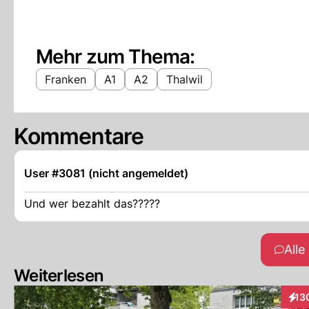
Mehr zum Thema:
Franken
A1
A2
Thalwil
Kommentare
User #3081 (nicht angemeldet)
Und wer bezahlt das?????
All
Weiterlesen
13
Inte