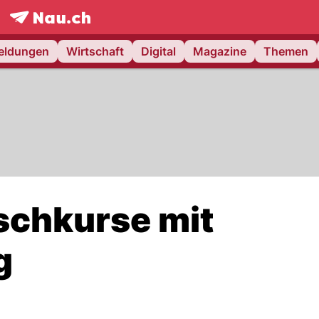
frontpage.
NAU.ch
meldungen
Wirtschaft
Digital
Magazine
Themen
schkurse mit
g