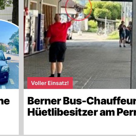
Voller Einsatz!
ne
Berner Bus-Chauffeur
Hüetlibesitzer am Per