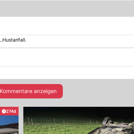
.Hustanfall.
e Kommentare anzeigen
Artikel veröffentlicht:
274d