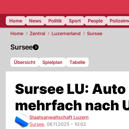
Home
News
Politik
Sport
People
Polizei
Home
Zentral
Luzernerland
Sursee
Sursee
Übersicht
Spielplan
Tabelle
Sursee LU: Auto
mehrfach nach U
Staatsanwaltschaft Luzern
Sursee
,
06.11.2025 - 10:02