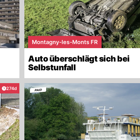
Montagny-les-Monts FR
Auto überschlägt sich bei
Selbstunfall
Artikel veröffentlicht:
274d
raktionen