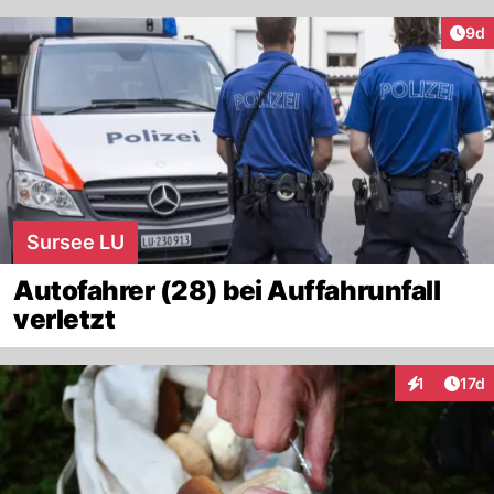
Arti
9d
Sursee LU
Autofahrer (28) bei Auffahrunfall
verletzt
Artik
1
17d
Interaktione