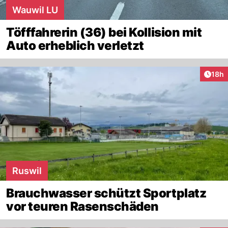
Wauwil LU
Töfffahrerin (36) bei Kollision mit
Auto erheblich verletzt
Artik
18h
Ruswil
Brauchwasser schützt Sportplatz
vor teuren Rasenschäden