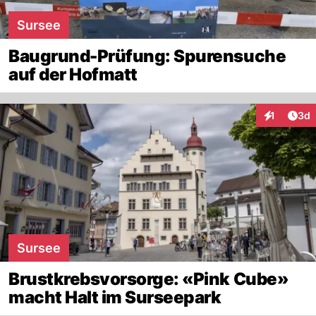
Sursee
Baugrund-Prüfung: Spurensuche
auf der Hofmatt
Arti
1
3d
Interaktion
Sursee
Brustkrebsvorsorge: «Pink Cube»
macht Halt im Surseepark