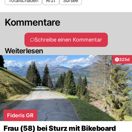
Totalschaden
Arzt
Sursee
Kommentare
Schreibe einen Kommentar
Weiterlesen
Artikel
325d
Fideris GR
Frau (58) bei Sturz mit Bikeboard