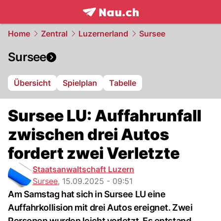
frontpage.
NAU.ch
Home
Zentral
Luzernerland
Sursee
Sursee
Übersicht
Spielplan
Tabelle
Sursee LU: Auffahrunfall
zwischen drei Autos
fordert zwei Verletzte
Staatsanwaltschaft Luzern
Sursee
,
15.09.2025 - 09:51
Am Samstag hat sich in Sursee LU eine
Auffahrkollision mit drei Autos ereignet. Zwei
Personen wurden leicht verletzt. Es entstand