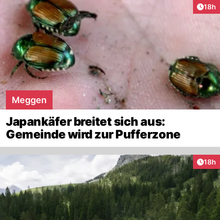
Artik
18h
Meggen
Japankäfer breitet sich aus:
Gemeinde wird zur Pufferzone
Artik
18h