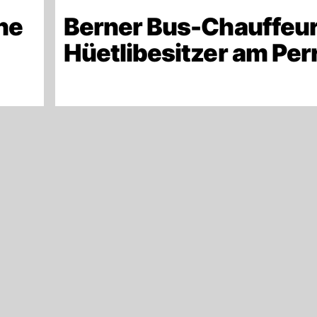
ne
Berner Bus-Chauffeur
Hüetlibesitzer am Per