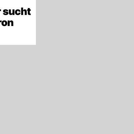
 sucht
ron