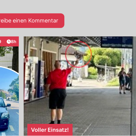
reibe einen Kommentar
Artikel veröffentlicht:
9
8h
raktionen
Voller Einsatz!