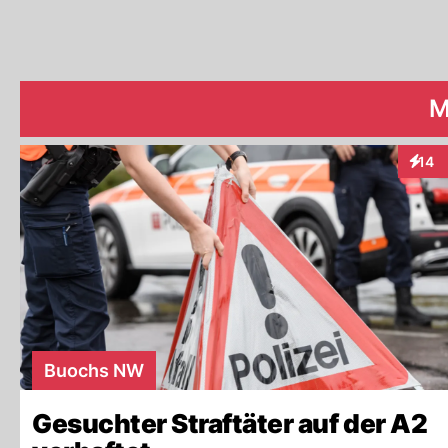
M
14
Intera
Buochs NW
Gesuchter Straftäter auf der A2