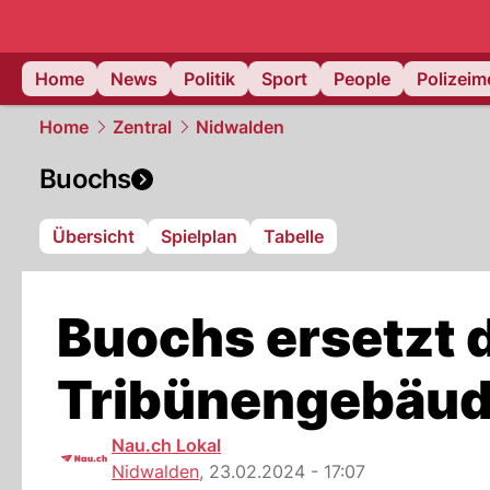
Home
News
Politik
Sport
People
Polizei
Home
Zentral
Nidwalden
Buochs
Übersicht
Spielplan
Tabelle
Buochs ersetzt 
Tribünengebäud
Nau.ch Lokal
Nidwalden
,
23.02.2024 - 17:07