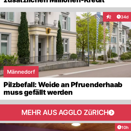
Artik
2
34d
Interaktionen
Männedorf
Pilzbefall: Weide an Pfruenderhaab
muss gefällt werden
MEHR AUS AGGLO ZüRICH
Artik
10h