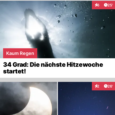
egal; Bewohner mit Recht melden; Liste
Arti
6
25'
Interaktione
notiert... .
Kaum Regen
34 Grad: Die nächste Hitzewoche
startet!
Arti
2
26'
Interaktione