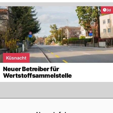
Arti
3d
Küsnacht
Neuer Betreiber für
Wertstoffsammelstelle
Footer