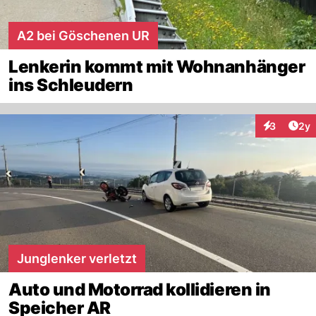
A2 bei Göschenen UR
Lenkerin kommt mit Wohnanhänger
ins Schleudern
Arti
3
2y
Interaktion
Junglenker verletzt
Auto und Motorrad kollidieren in
Speicher AR