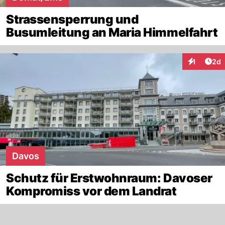
Strassensperrung und
Busumleitung an Maria Himmelfahrt
Arti
1
2d
Interaktion
Davos
Schutz für Erstwohnraum: Davoser
Kompromiss vor dem Landrat