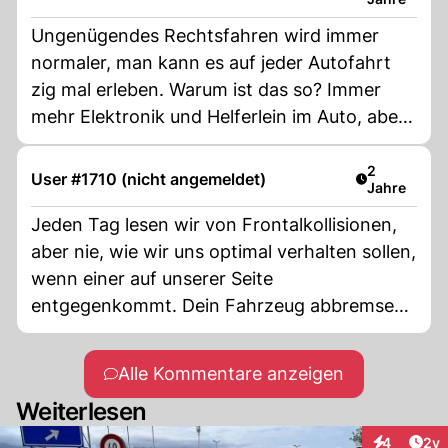
Ungenügendes Rechtsfahren wird immer
normaler, man kann es auf jeder Autofahrt
zig mal erleben. Warum ist das so? Immer
mehr Elektronik und Helferlein im Auto, aber
auch immer mehr Ablenkungen und
Frontalkolisionen oder Radfahren die einfach
Artikel verö
2
User #1710 (nicht angemeldet)
Jahre
aufgeladen und umgefahren werden. Was
läuft hier falsch?
Jeden Tag lesen wir von Frontalkollisionen,
aber nie, wie wir uns optimal verhalten sollen,
wenn einer auf unserer Seite
entgegenkommt. Dein Fahrzeug abbremsen,
kann tödlich enden. Denn du wirst aufgrund
der Wucht und Dynamik des Falschfahrers
Alle Kommentare anzeigen
nach hinten katapultiert. Der Falschfahrer
Weiterlesen
überlebt, du nicht. Erwarte einen Experten -
Beitrag der Redaktion.
Arti
4
2y