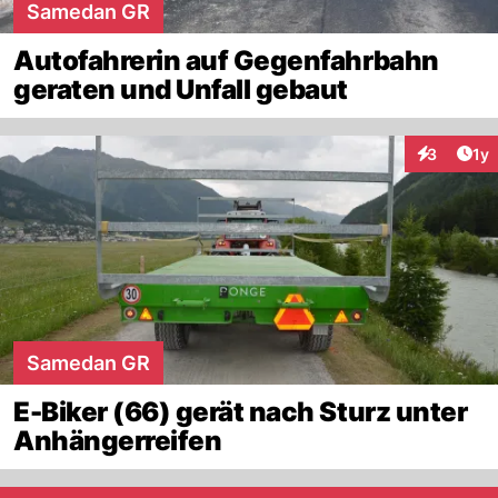
Samedan GR
Autofahrerin auf Gegenfahrbahn
geraten und Unfall gebaut
Art
3
1y
Interaktion
Samedan GR
E-Biker (66) gerät nach Sturz unter
Anhängerreifen