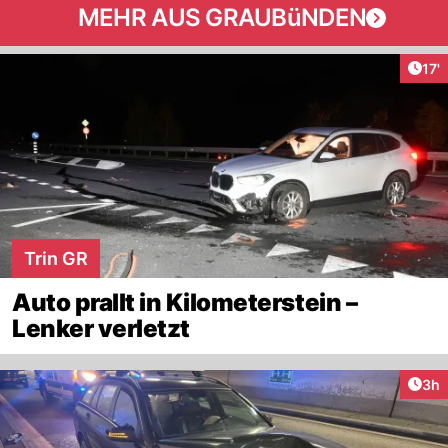
MEHR AUS GRAUBüNDEN
Arti
17'
Trin GR
Auto prallt in Kilometerstein –
Lenker verletzt
Arti
3h