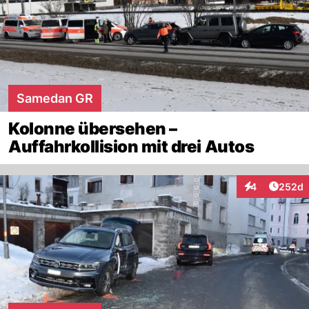
Samedan GR
Kolonne übersehen –
Auffahrkollision mit drei Autos
Artikel
4
252d
Interaktionen