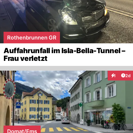
Rothenbrunnen GR
Auffahrunfall im Isla-Bella-Tunnel –
Frau verletzt
Arti
1
2d
Interaktion
Domat/Ems