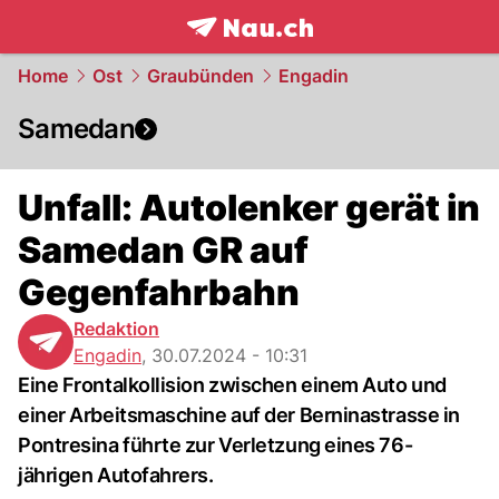
frontpage.
NAU.ch
Home
Ost
Graubünden
Engadin
Samedan
Unfall: Autolenker gerät in
Samedan GR auf
Gegenfahrbahn
Redaktion
Engadin
,
30.07.2024 - 10:31
Eine Frontalkollision zwischen einem Auto und
einer Arbeitsmaschine auf der Berninastrasse in
Pontresina führte zur Verletzung eines 76-
jährigen Autofahrers.