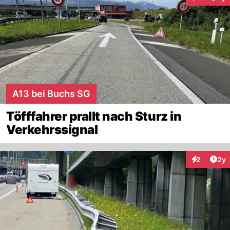
Interaktion
A13 bei Buchs SG
Töfffahrer prallt nach Sturz in
Verkehrssignal
Arti
2
2y
Interaktion