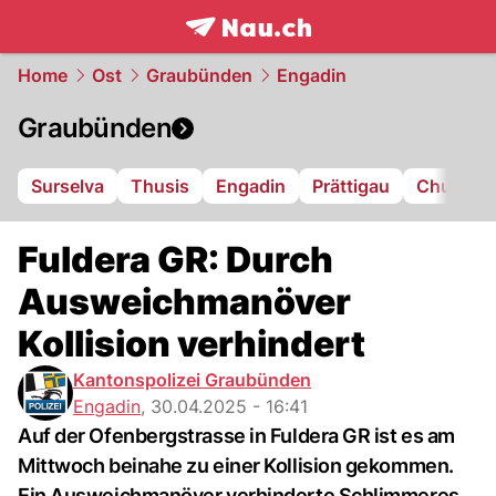
frontpage.
NAU.ch
Home
Ost
Graubünden
Engadin
Graubünden
Surselva
Thusis
Engadin
Prättigau
Chur
L
Fuldera GR: Durch
Ausweichmanöver
Kollision verhindert
Kantonspolizei Graubünden
Engadin
,
30.04.2025 - 16:41
Auf der Ofenbergstrasse in Fuldera GR ist es am
Mittwoch beinahe zu einer Kollision gekommen.
Ein Ausweichmanöver verhinderte Schlimmeres.