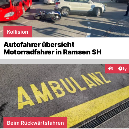
Kollision
Autofahrer übersieht
Motorradfahrer in Ramsen SH
Art
6
1y
Interaktion
Beim Rückwärtsfahren