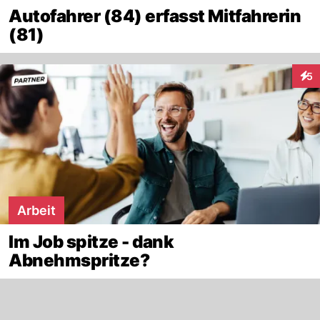
Autofahrer (84) erfasst Mitfahrerin
(81)
5
Inte
Arbeit
Im Job spitze - dank
Abnehmspritze?