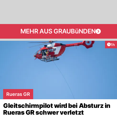
MEHR AUS GRAUBüNDEN
Art
1h
Rueras GR
Gleitschirmpilot wird bei Absturz in
Rueras GR schwer verletzt