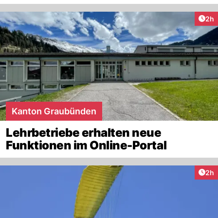
Arti
2h
Kanton Graubünden
Lehrbetriebe erhalten neue
Funktionen im Online-Portal
Arti
2h