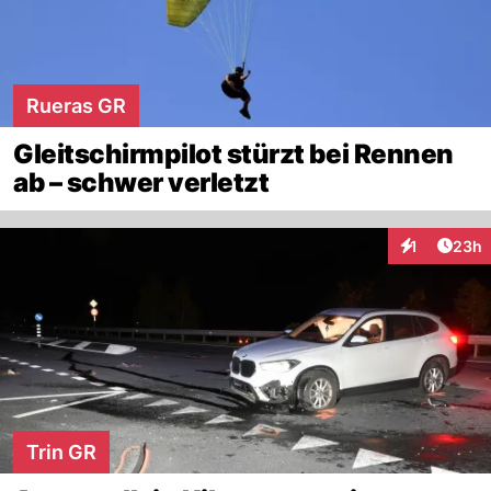
Rueras GR
Gleitschirmpilot stürzt bei Rennen
ab – schwer verletzt
Artik
1
23h
Interaktione
Trin GR