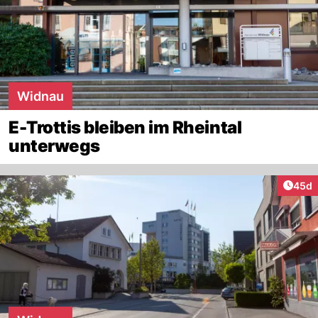
Widnau
E-Trottis bleiben im Rheintal
unterwegs
Artik
45d