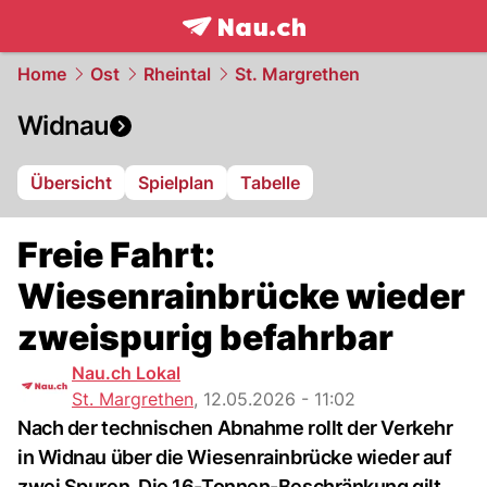
frontpage.
NAU.ch
Home
Ost
Rheintal
St. Margrethen
Widnau
Übersicht
Spielplan
Tabelle
Freie Fahrt:
Wiesenrainbrücke wieder
zweispurig befahrbar
Nau.ch Lokal
St. Margrethen
,
12.05.2026 - 11:02
Nach der technischen Abnahme rollt der Verkehr
in Widnau über die Wiesenrainbrücke wieder auf
zwei Spuren. Die 16-Tonnen-Beschränkung gilt