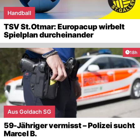
Handball
TSV St.Otmar: Europacup wirbelt
Spielplan durcheinander
Artik
18h
Aus Goldach SG
59-Jähriger vermisst – Polizei sucht
Marcel B.