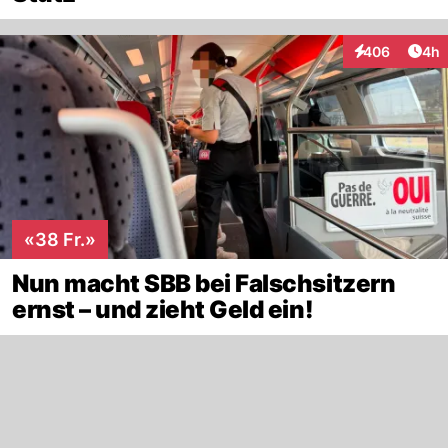
Arti
406
4h
Interaktionen
«38 Fr.»
Nun macht SBB bei Falschsitzern
ernst – und zieht Geld ein!