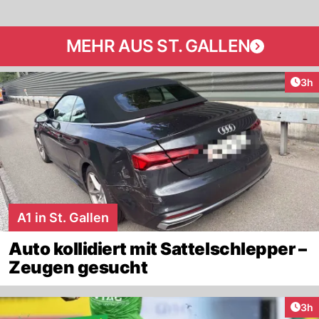
MEHR AUS ST. GALLEN
Arti
3h
A1 in St. Gallen
Auto kollidiert mit Sattelschlepper –
Zeugen gesucht
Arti
3h