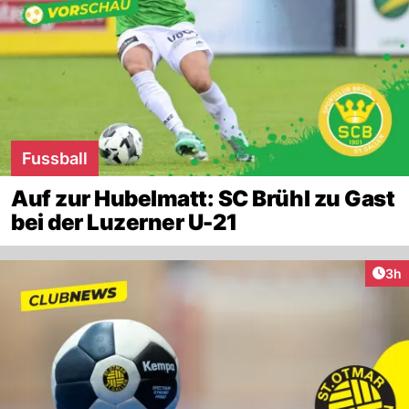
Fussball
Auf zur Hubelmatt: SC Brühl zu Gast
bei der Luzerner U-21
Arti
3h