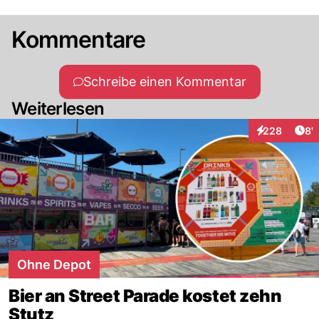
Kommentare
Schreibe einen Kommentar
Weiterlesen
Art
228
8'
Interaktionen
Ohne Depot
Bier an Street Parade kostet zehn
Stutz