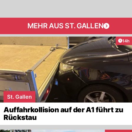
MEHR AUS ST. GALLEN
Artik
14h
St. Gallen
Auffahrkollision auf der A1 führt zu
Rückstau