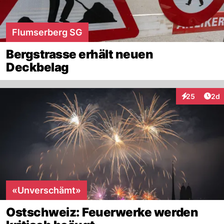
Flumserberg SG
Bergstrasse erhält neuen
Deckbelag
Arti
25
2d
Interaktionen
«Unverschämt»
Ostschweiz: Feuerwerke werden