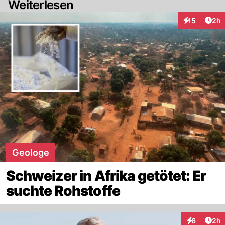
Weiterlesen
Arti
15
2h
Interaktione
Geologe
Schweizer in Afrika getötet: Er
suchte Rohstoffe
Arti
6
2h
Interaktion