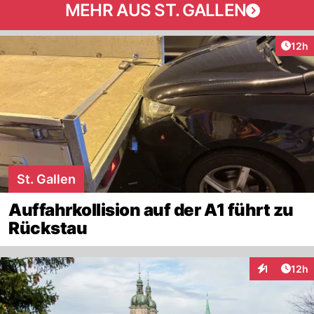
MEHR AUS ST. GALLEN
Artik
12h
St. Gallen
Auffahrkollision auf der A1 führt zu
Rückstau
Artik
1
12h
Interaktione