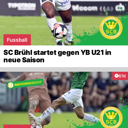
Fussball
SC Brühl startet gegen YB U21 in
neue Saison
Artik
67d