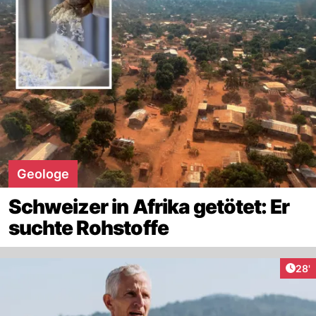
Geologe
Schweizer in Afrika getötet: Er
suchte Rohstoffe
Arti
28'