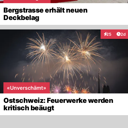
Bergstrasse erhält neuen
Deckbelag
Arti
25
2d
Interaktionen
«Unverschämt»
Ostschweiz: Feuerwerke werden
kritisch beäugt