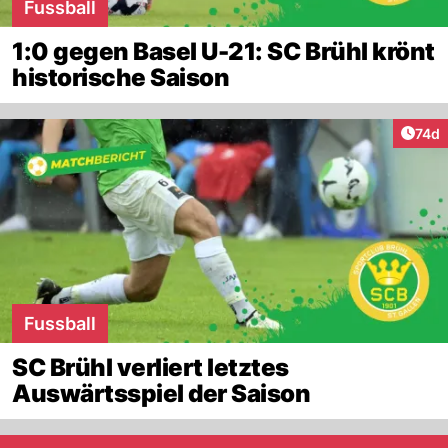
Fussball
1:0 gegen Basel U-21: SC Brühl krönt
historische Saison
Artik
74d
Fussball
SC Brühl verliert letztes
Auswärtsspiel der Saison