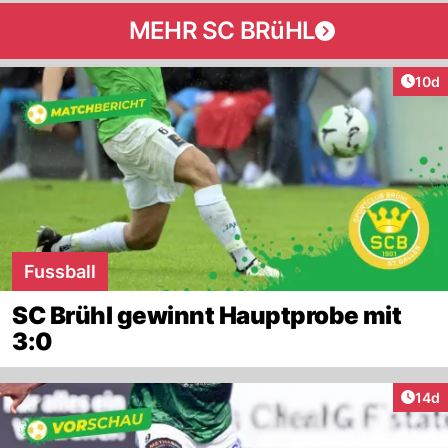
MEHR SC BRüHL
Artik
10d
Fussball
SC Brühl gewinnt Hauptprobe mit
3:0
Artik
14d