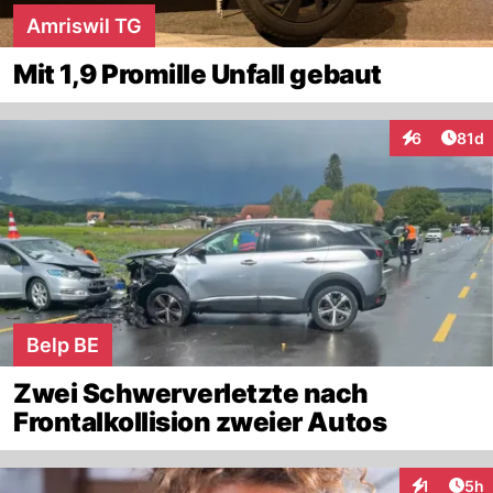
Amriswil TG
Mit 1,9 Promille Unfall gebaut
Artik
6
81d
Interaktione
Belp BE
Zwei Schwerverletzte nach
Frontalkollision zweier Autos
Arti
1
5h