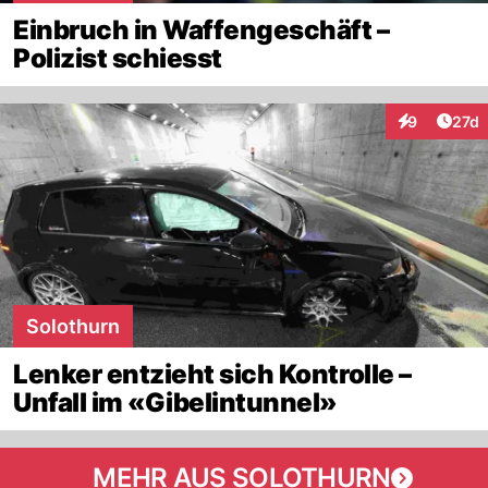
Einbruch in Waffengeschäft –
Polizist schiesst
Artik
9
27d
Interaktione
Solothurn
Lenker entzieht sich Kontrolle –
Unfall im «Gibelintunnel»
MEHR AUS SOLOTHURN