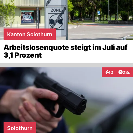
Kanton Solothurn
Arbeitslosenquote steigt im Juli auf
3,1 Prozent
Artik
40
23d
Interaktionen
Solothurn