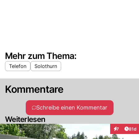
Mehr zum Thema:
Telefon
Solothurn
Kommentare
Schreibe einen Kommentar
Weiterlesen
Artik
7
81d
Interaktione