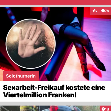
Arti
6
7h
Interaktion
Solothurnerin
Sexarbeit-Freikauf kostete eine
Viertelmillion Franken!
Art
1d