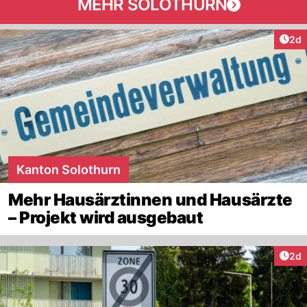
MEHR SOLOTHURN
Arti
2d
Kanton Solothurn
Mehr Hausärztinnen und Hausärzte
– Projekt wird ausgebaut
Arti
2d