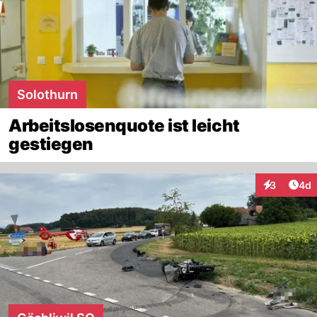
Solothurn
Arbeitslosenquote ist leicht
gestiegen
Arti
3
4d
Interaktion