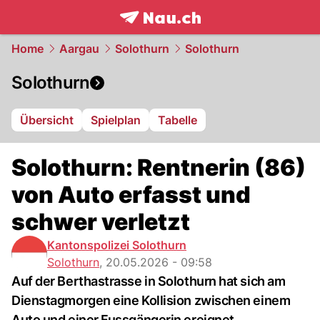
frontpage.
NAU.ch
Home
Aargau
Solothurn
Solothurn
Solothurn
Übersicht
Spielplan
Tabelle
Solothurn: Rentnerin (86)
von Auto erfasst und
schwer verletzt
Kantonspolizei Solothurn
Solothurn
,
20.05.2026 - 09:58
Auf der Berthastrasse in Solothurn hat sich am
Dienstagmorgen eine Kollision zwischen einem
Auto und einer Fussgängerin ereignet.