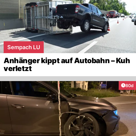
Sempach LU
Anhänger kippt auf Autobahn – Kuh
verletzt
Artik
80d