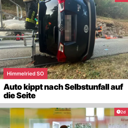
Himmelried SO
Auto kippt nach Selbstunfall auf
die Seite
Arti
2d