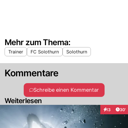
Mehr zum Thema:
Trainer
FC Solothurn
Solothurn
Kommentare
Schreibe einen Kommentar
Weiterlesen
Arti
13
30'
Interaktionen