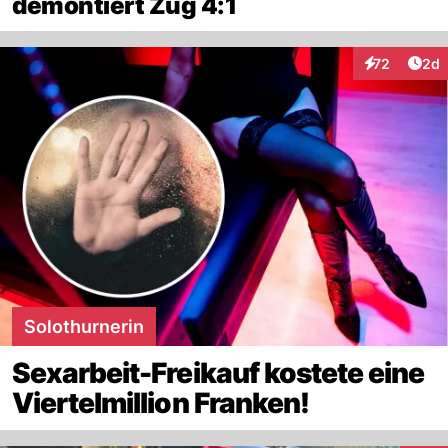
demontiert Zug 4:1
Arti
72
2d
Interaktionen
Solothurnerin
Sexarbeit-Freikauf kostete eine
Viertelmillion Franken!