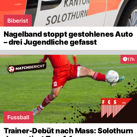
Biberist
Nagelband stoppt gestohlenes Auto
– drei Jugendliche gefasst
Artik
17h
Fussball
Trainer-Debüt nach Mass: Solothurn