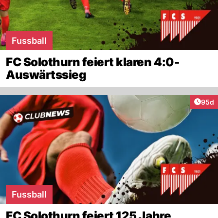
Fussball
FC Solothurn feiert klaren 4:0-
Auswärtssieg
Artik
95d
Fussball
FC Solothurn feiert 125 Jahre