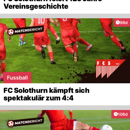
Vereinsgeschichte
Artik
98d
Fussball
FC Solothurn kämpft sich
spektakulär zum 4:4
Artike
106d