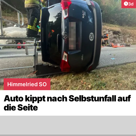
Arti
3d
Himmelried SO
Auto kippt nach Selbstunfall auf
die Seite