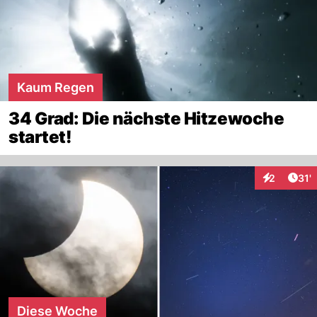
Kaum Regen
34 Grad: Die nächste Hitzewoche
startet!
Arti
2
31'
Interaktion
Diese Woche