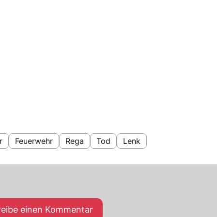
r
Feuerwehr
Rega
Tod
Lenk
reibe einen Kommentar