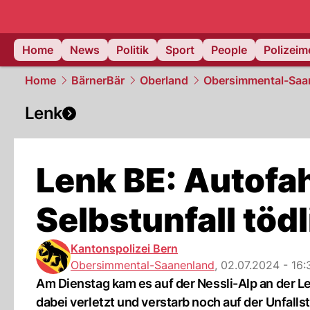
Home
News
Politik
Sport
People
Polizei
Home
BärnerBär
Oberland
Obersimmental-Saa
Lenk
Lenk BE: Autofah
Selbstunfall tödl
Kantonspolizei Bern
Obersimmental-Saanenland
,
02.07.2024 - 16:
Am Dienstag kam es auf der Nessli-Alp an der Le
dabei verletzt und verstarb noch auf der Unfallst